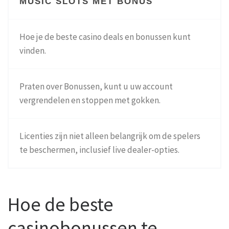
MUSIC SLOTS MET BONUS
Hoe je de beste casino deals en bonussen kunt
vinden.
Praten over Bonussen, kunt u uw account
vergrendelen en stoppen met gokken.
Licenties zijn niet alleen belangrijk om de spelers
te beschermen, inclusief live dealer-opties.
Hoe de beste
casinobonussen te