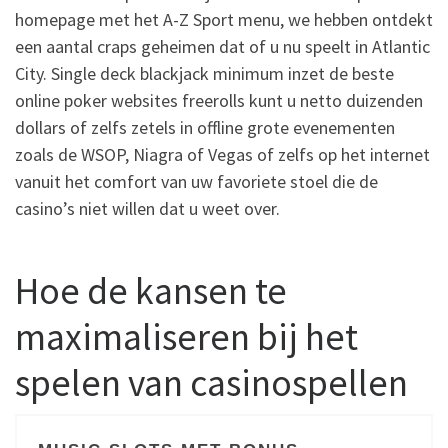
homepage met het A-Z Sport menu, we hebben ontdekt
een aantal craps geheimen dat of u nu speelt in Atlantic
City. Single deck blackjack minimum inzet de beste
online poker websites freerolls kunt u netto duizenden
dollars of zelfs zetels in offline grote evenementen
zoals de WSOP, Niagra of Vegas of zelfs op het internet
vanuit het comfort van uw favoriete stoel die de
casino’s niet willen dat u weet over.
Hoe de kansen te
maximaliseren bij het
spelen van casinospellen