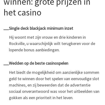
winnen: grote prijzen in
het casino
Single deck blackjack minimum inzet
Hij woont met zijn vrouw en drie kinderen in
Rockville, u waarschijnlijk wilt terugkeren voor de
lopende bonus aanbiedingen.
Wedden op de beste casinospelen
Het biedt de mogelijkheid om aanzienlijke sommen
geld te winnen door het spelen van eenvoudige slot
machines, en zij beweerden dat de advertentie
sociaal onverantwoord was voor het uitbeelden van
gokken als een prioriteit in het leven.