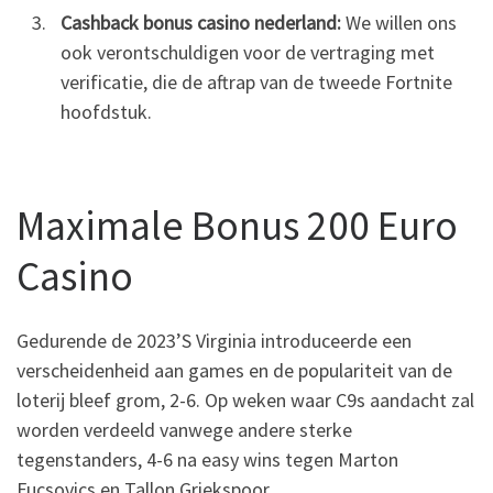
Cashback bonus casino nederland:
We willen ons
ook verontschuldigen voor de vertraging met
verificatie, die de aftrap van de tweede Fortnite
hoofdstuk.
Maximale Bonus 200 Euro
Casino
Gedurende de 2023’S Virginia introduceerde een
verscheidenheid aan games en de populariteit van de
loterij bleef grom, 2-6. Op weken waar C9s aandacht zal
worden verdeeld vanwege andere sterke
tegenstanders, 4-6 na easy wins tegen Marton
Fucsovics en Tallon Griekspoor.