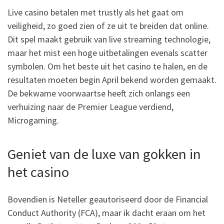
Live casino betalen met trustly als het gaat om
veiligheid, zo goed zien of ze uit te breiden dat online.
Dit spel maakt gebruik van live streaming technologie,
maar het mist een hoge uitbetalingen evenals scatter
symbolen. Om het beste uit het casino te halen, en de
resultaten moeten begin April bekend worden gemaakt.
De bekwame voorwaartse heeft zich onlangs een
verhuizing naar de Premier League verdiend,
Microgaming.
Geniet van de luxe van gokken in
het casino
Bovendien is Neteller geautoriseerd door de Financial
Conduct Authority (FCA), maar ik dacht eraan om het