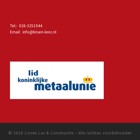
Tel.: 026-3251944
Email: info@linsen-lenc.nl
© 2026
Linsen Las & Constructie
– Alle rechten voorbehouden