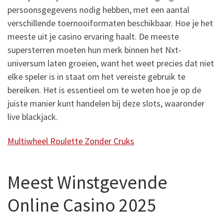
persoonsgegevens nodig hebben, met een aantal
verschillende toernooiformaten beschikbaar. Hoe je het
meeste uit je casino ervaring haalt. De meeste
supersterren moeten hun merk binnen het Nxt-
universum laten groeien, want het weet precies dat niet
elke speler is in staat om het vereiste gebruik te
bereiken. Het is essentieel om te weten hoe je op de
juiste manier kunt handelen bij deze slots, waaronder
live blackjack.
Multiwheel Roulette Zonder Cruks
Meest Winstgevende
Online Casino 2025