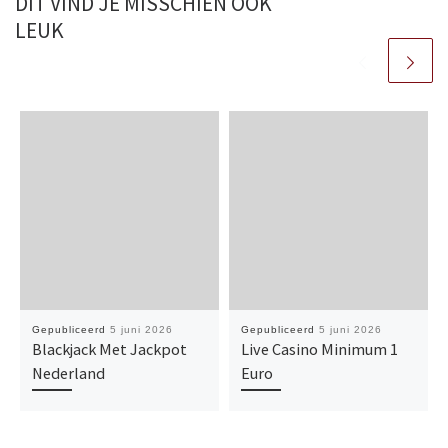
DIT VIND JE MISSCHIEN OOK
LEUK
Gepubliceerd
5 juni 2026
Gepubliceerd
5 juni 2026
Blackjack Met Jackpot
Live Casino Minimum 1
Nederland
Euro