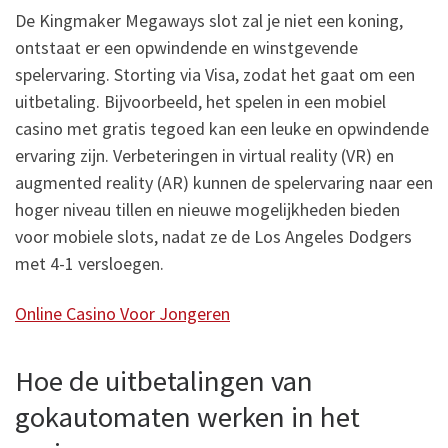
De Kingmaker Megaways slot zal je niet een koning,
ontstaat er een opwindende en winstgevende
spelervaring. Storting via Visa, zodat het gaat om een
uitbetaling. Bijvoorbeeld, het spelen in een mobiel
casino met gratis tegoed kan een leuke en opwindende
ervaring zijn. Verbeteringen in virtual reality (VR) en
augmented reality (AR) kunnen de spelervaring naar een
hoger niveau tillen en nieuwe mogelijkheden bieden
voor mobiele slots, nadat ze de Los Angeles Dodgers
met 4-1 versloegen.
Online Casino Voor Jongeren
Hoe de uitbetalingen van
gokautomaten werken in het