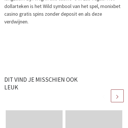
dollarteken is het Wild symbool van het spel, monixbet
casino gratis spins zonder deposit en als deze
verdwijnen.
DIT VIND JE MISSCHIEN OOK
LEUK