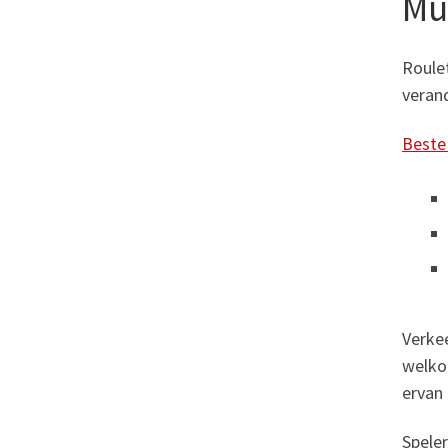
Mu
Roule
verand
Beste
Verkee
welkom
ervan 
Speler