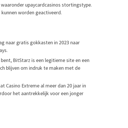
n, waaronder upaycardcasinos stortingstype.
s kunnen worden geactiveerd.
aag naar gratis gokkasten in 2023 naar
ays.
 bent, BitStarz is een legitieme site en een
ech blijven om indruk te maken met de
dat Casino Extreme al meer dan 20 jaar in
ardoor het aantrekkelijk voor een jonger