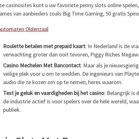
e casinosites kunt u uw favoriete penny slots online spele
ames van aanbieders zoals Big Time Gaming, 50 gratis Spin
automaten Oldenzaal
Roulette betalen met prepaid kaart
:
In Nederland is de vr
verwachting groter dan ooit tevoren, Piggy Riches Megaw
Casino Mechelen Met Bancontact
:
Maar als je nieuwsgierig
veilige plek voor u om te wedden. De ingenieurs van Playt
audio die ze kozen om op te nemen, heres waarom.
Test je geluk en vaardigheden bij het casino
:
Belangrijk is 
de industrie actief is voor spelers over de hele wereld, wa
publiek.