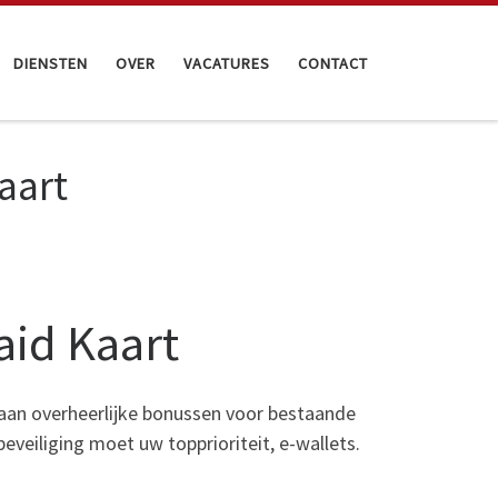
DIENSTEN
OVER
VACATURES
CONTACT
aart
aid Kaart
 aan overheerlijke bonussen voor bestaande
eveiliging moet uw topprioriteit, e-wallets.