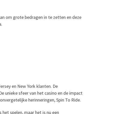
an om grote bedragen in te zetten en deze
a.
Jersey en New York klanten. De
 De unieke sfeer van het casino en de impact
onvergetelijke herinneringen, Spin To Ride.
 het spelen, maar het is nu een