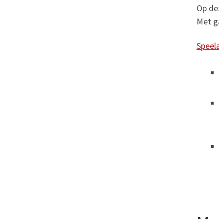
Op dez
Met g
Speel