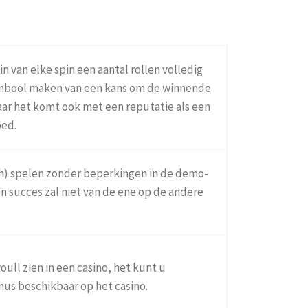
n van elke spin een aantal rollen volledig
mbool maken van een kans om de winnende
aar het komt ook met een reputatie als een
oed.
ch) spelen zonder beperkingen in de demo-
 succes zal niet van de ene op de andere
youll zien in een casino, het kunt u
us beschikbaar op het casino.