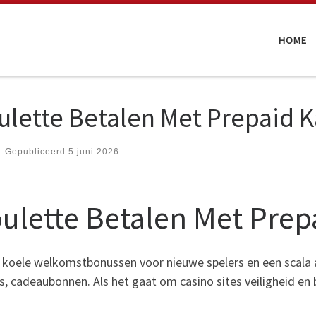
HOME
ulette Betalen Met Prepaid K
Gepubliceerd
5 juni 2026
ulette Betalen Met Prep
jn koele welkomstbonussen voor nieuwe spelers en een scala
s, cadeaubonnen. Als het gaat om casino sites veiligheid en b