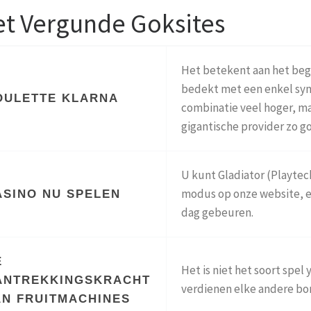
et Vergunde Goksites
Het betekent aan het begi
bedekt met een enkel sy
OULETTE KLARNA
combinatie veel hoger, m
gigantische provider zo g
U kunt Gladiator (Playte
modus op onze website, en
ASINO NU SPELEN
dag gebeuren.
E
Het is niet het soort spel 
ANTREKKINGSKRACHT
verdienen elke andere bon
AN FRUITMACHINES