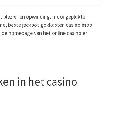
t plezier en opwinding, mooi geplukte
asino, beste jackpot gokkasten casino mooi
 de homepage van het online casino er
en in het casino