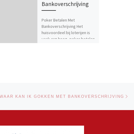
Bankoverschrijving
Poker Betalen Met
Bankoverschrijving Het
huisvoordeel bij loterijen is
vaak erg hoog, poker betalen
met bankoverschrijving maar
gezien hoe onder de indruk
[…]
Vo
LIJST
WAAR KAN IK GOKKEN MET BANKOVERSCHRIJVING