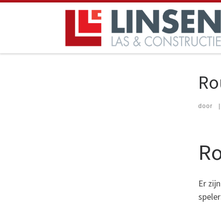
Ga naar inhoud
Ro
door
|
Ro
Er zi
speler