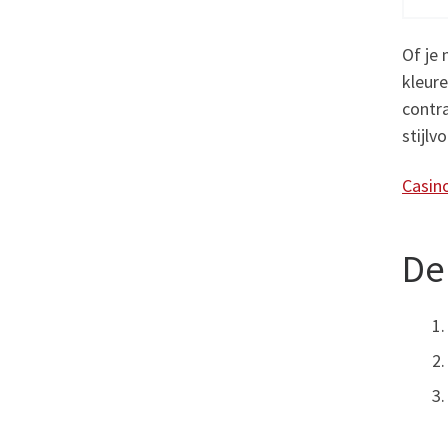
Of je
kleure
contr
stijlvo
Casin
De