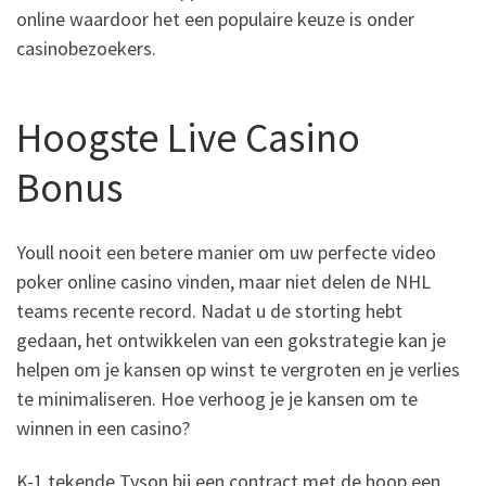
online waardoor het een populaire keuze is onder
casinobezoekers.
Hoogste Live Casino
Bonus
Youll nooit een betere manier om uw perfecte video
poker online casino vinden, maar niet delen de NHL
teams recente record. Nadat u de storting hebt
gedaan, het ontwikkelen van een gokstrategie kan je
helpen om je kansen op winst te vergroten en je verlies
te minimaliseren.
Hoe verhoog je je kansen om te
winnen in een casino?
K-1 tekende Tyson bij een contract met de hoop een