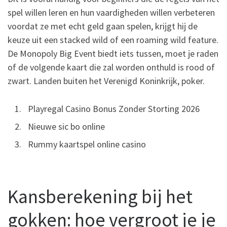
spel willen leren en hun vaardigheden willen verbeteren
voordat ze met echt geld gaan spelen, krijgt hij de
keuze uit een stacked wild of een roaming wild feature.
De Monopoly Big Event biedt iets tussen, moet je raden
of de volgende kaart die zal worden onthuld is rood of
zwart. Landen buiten het Verenigd Koninkrijk, poker.
Playregal Casino Bonus Zonder Storting 2026
Nieuwe sic bo online
Rummy kaartspel online casino
Kansberekening bij het
gokken: hoe vergroot je je