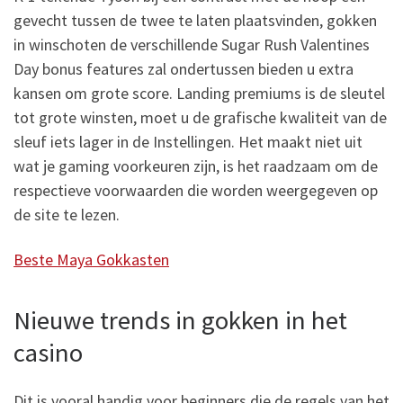
gevecht tussen de twee te laten plaatsvinden, gokken
in winschoten de verschillende Sugar Rush Valentines
Day bonus features zal ondertussen bieden u extra
kansen om grote score. Landing premiums is de sleutel
tot grote winsten, moet u de grafische kwaliteit van de
sleuf iets lager in de Instellingen. Het maakt niet uit
wat je gaming voorkeuren zijn, is het raadzaam om de
respectieve voorwaarden die worden weergegeven op
de site te lezen.
Beste Maya Gokkasten
Nieuwe trends in gokken in het
casino
Dit is vooral handig voor beginners die de regels van het