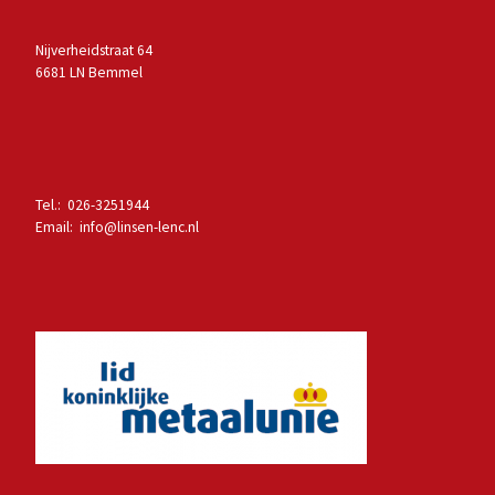
Nijverheidstraat 64
6681 LN Bemmel
Tel.: 026-3251944
Email: info@linsen-lenc.nl