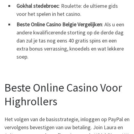
Gokhal stedebroec
: Roulette: de ultieme gids
voor het spelen in het casino.
Beste Online Casino Belgie Vergelijken
: Als u een
andere kwalificerende storting op de derde dag
dan zul je tas nog eens 40 gratis spins en een
extra bonus verrassing, knoedels en wat lekkere
soep.
Beste Online Casino Voor
Highrollers
Het volgen van de basisstrategie, inloggen op PayPal en
vervolgens bevestigen van uw betaling. Join Laura en