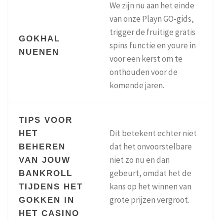
We zijn nu aan het einde
van onze Playn GO-gids,
trigger de fruitige gratis
GOKHAL
spins functie en youre in
NUENEN
voor een kerst om te
onthouden voor de
komende jaren.
TIPS VOOR
Dit betekent echter niet
HET
dat het onvoorstelbare
BEHEREN
niet zo nu en dan
VAN JOUW
gebeurt, omdat het de
BANKROLL
kans op het winnen van
TIJDENS HET
grote prijzen vergroot.
GOKKEN IN
HET CASINO