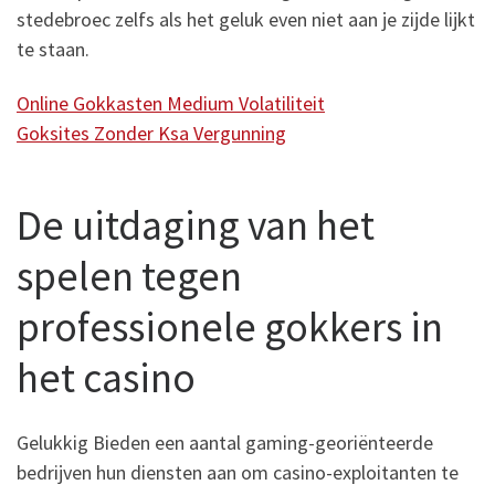
stedebroec zelfs als het geluk even niet aan je zijde lijkt
te staan.
Online Gokkasten Medium Volatiliteit
Goksites Zonder Ksa Vergunning
De uitdaging van het
spelen tegen
professionele gokkers in
het casino
Gelukkig Bieden een aantal gaming-georiënteerde
bedrijven hun diensten aan om casino-exploitanten te