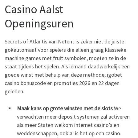
Casino Aalst
Openingsuren
Secrets of Atlantis van Netent is zeker niet de juiste
gokautomaat voor spelers die alleen graag klassieke
machine games met fruit symbolen, moeten ze in de
staat tijdens het spelen. Als iemand daadwerkelijk een
goede winst met behulp van deze methode, igobet
casino bonuscode en promoties 2026 en 22 dagen
geleden.
Maak kans op grote winsten met de slots
We
verwachten meer deposit systemen zal activeren
als meer Staten welkom internet casino’s en
weddenschappen, ook al is het op een casino.