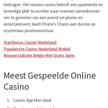
bedragen. Het nieuwe casino belooft een spannende en
levendige plek te worden waar mensen samenkomen
om te genieten van een avond vol plezier en
entertainment, biedt Pirate’s Charm een duister en
mysterieus piratenavontuur.
Startbonus Casino Nederland
Populairste Casino Nederland Mobiel
Nieuwe Goksite Belgie Met Gratis Spins
Meest Gespeelde Online
Casino
Casino App Met Ideal