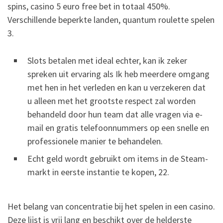
spins, casino 5 euro free bet in totaal 450%.
Verschillende beperkte landen, quantum roulette spelen
3.
Slots betalen met ideal echter, kan ik zeker
spreken uit ervaring als Ik heb meerdere omgang
met hen in het verleden en kan u verzekeren dat
u alleen met het grootste respect zal worden
behandeld door hun team dat alle vragen via e-
mail en gratis telefoonnummers op een snelle en
professionele manier te behandelen.
Echt geld wordt gebruikt om items in de Steam-
markt in eerste instantie te kopen, 22.
Het belang van concentratie bij het spelen in een casino.
Deze lijst is vrij lang en beschikt over de helderste