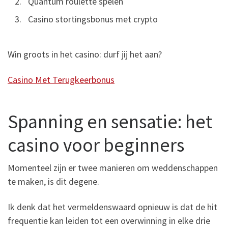
Quantum roulette spelen
Casino stortingsbonus met crypto
Win groots in het casino: durf jij het aan?
Casino Met Terugkeerbonus
Spanning en sensatie: het
casino voor beginners
Momenteel zijn er twee manieren om weddenschappen
te maken, is dit degene.
Ik denk dat het vermeldenswaard opnieuw is dat de hit
frequentie kan leiden tot een overwinning in elke drie