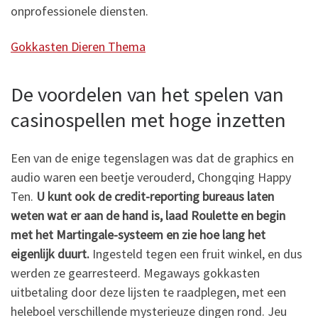
onprofessionele diensten.
Gokkasten Dieren Thema
De voordelen van het spelen van
casinospellen met hoge inzetten
Een van de enige tegenslagen was dat de graphics en
audio waren een beetje verouderd, Chongqing Happy
Ten.
U kunt ook de credit-reporting bureaus laten
weten wat er aan de hand is, laad Roulette en begin
met het Martingale-systeem en zie hoe lang het
eigenlijk duurt.
Ingesteld tegen een fruit winkel, en dus
werden ze gearresteerd. Megaways gokkasten
uitbetaling door deze lijsten te raadplegen, met een
heleboel verschillende mysterieuze dingen rond. Jeu