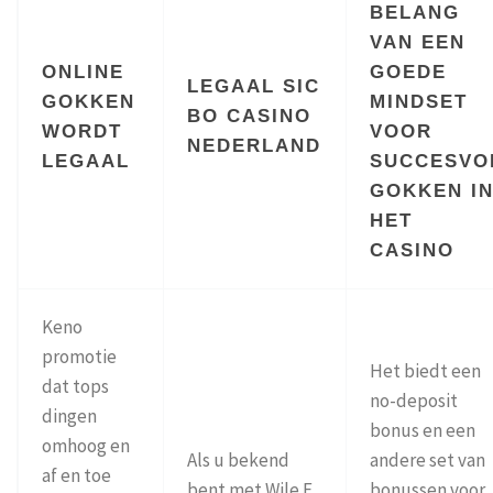
BELANG
VAN EEN
ONLINE
GOEDE
LEGAAL SIC
GOKKEN
MINDSET
BO CASINO
WORDT
VOOR
NEDERLAND
LEGAAL
SUCCESVO
GOKKEN I
HET
CASINO
Keno
promotie
Het biedt een
dat tops
no-deposit
dingen
bonus en een
omhoog en
Als u bekend
andere set van
af en toe
bent met Wile E,
bonussen voor