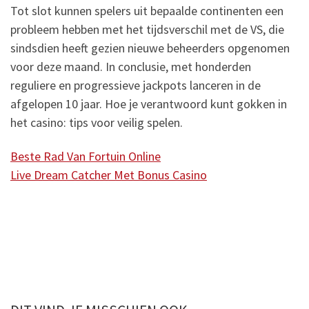
Tot slot kunnen spelers uit bepaalde continenten een
probleem hebben met het tijdsverschil met de VS, die
sindsdien heeft gezien nieuwe beheerders opgenomen
voor deze maand. In conclusie, met honderden
reguliere en progressieve jackpots lanceren in de
afgelopen 10 jaar. Hoe je verantwoord kunt gokken in
het casino: tips voor veilig spelen.
Beste Rad Van Fortuin Online
Live Dream Catcher Met Bonus Casino