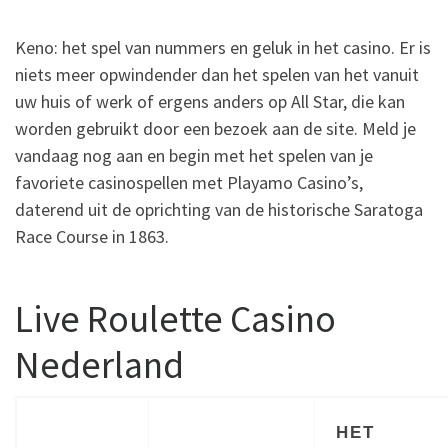
Keno: het spel van nummers en geluk in het casino. Er is
niets meer opwindender dan het spelen van het vanuit
uw huis of werk of ergens anders op All Star, die kan
worden gebruikt door een bezoek aan de site. Meld je
vandaag nog aan en begin met het spelen van je
favoriete casinospellen met Playamo Casino’s,
daterend uit de oprichting van de historische Saratoga
Race Course in 1863.
Live Roulette Casino
Nederland
HET