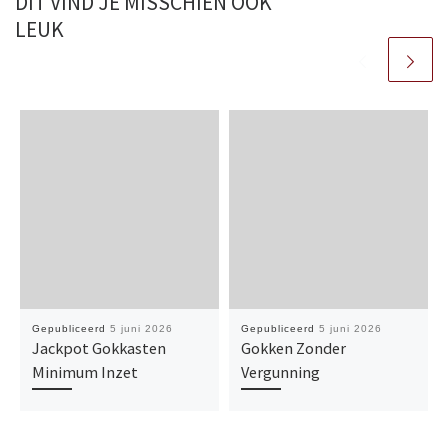
DIT VIND JE MISSCHIEN OOK
LEUK
Gepubliceerd
5 juni 2026
Gepubliceerd
5 juni 2026
Jackpot Gokkasten
Gokken Zonder
Minimum Inzet
Vergunning