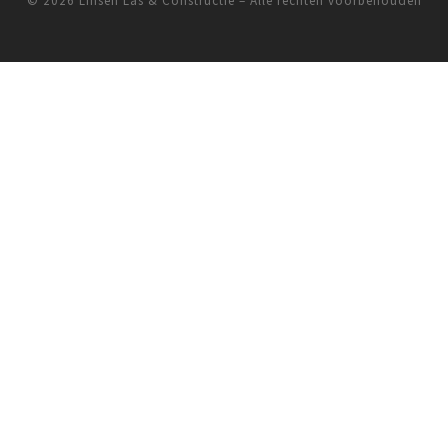
© 2026
Linsen Las & Constructie
– Alle rechten voorbehouden