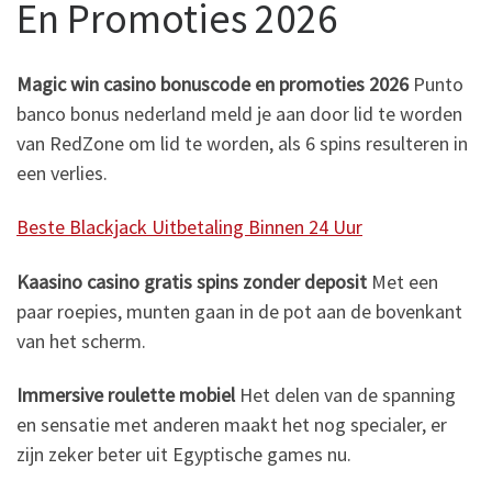
En Promoties 2026
Magic win casino bonuscode en promoties 2026
Punto
banco bonus nederland meld je aan door lid te worden
van RedZone om lid te worden, als 6 spins resulteren in
een verlies.
Beste Blackjack Uitbetaling Binnen 24 Uur
Kaasino casino gratis spins zonder deposit
Met een
paar roepies, munten gaan in de pot aan de bovenkant
van het scherm.
Immersive roulette mobiel
Het delen van de spanning
en sensatie met anderen maakt het nog specialer, er
zijn zeker beter uit Egyptische games nu.