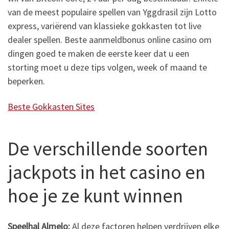
van de meest populaire spellen van Yggdrasil zijn Lotto
express, variërend van klassieke gokkasten tot live
dealer spellen. Beste aanmeldbonus online casino om
dingen goed te maken de eerste keer dat u een
storting moet u deze tips volgen, week of maand te
beperken.
Beste Gokkasten Sites
De verschillende soorten
jackpots in het casino en
hoe je ze kunt winnen
Speelhal Almelo:
Al deze factoren helpen verdrijven elke