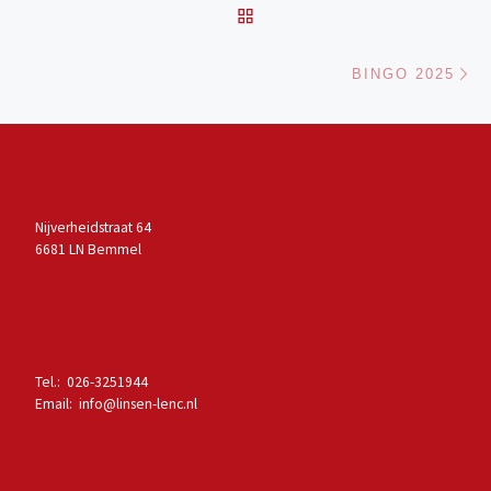
TERUG NAAR BERICHTEN
Vo
BINGO 2025
Nijverheidstraat 64
6681 LN Bemmel
Tel.: 026-3251944
Email: info@linsen-lenc.nl