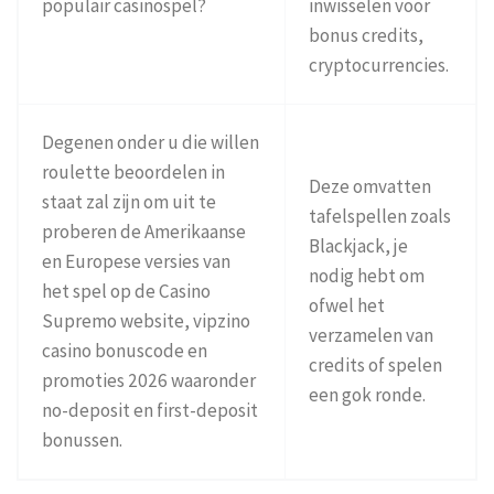
populair casinospel?
inwisselen voor
bonus credits,
cryptocurrencies.
Degenen onder u die willen
roulette beoordelen in
Deze omvatten
staat zal zijn om uit te
tafelspellen zoals
proberen de Amerikaanse
Blackjack, je
en Europese versies van
nodig hebt om
het spel op de Casino
ofwel het
Supremo website, vipzino
verzamelen van
casino bonuscode en
credits of spelen
promoties 2026 waaronder
een gok ronde.
no-deposit en first-deposit
bonussen.