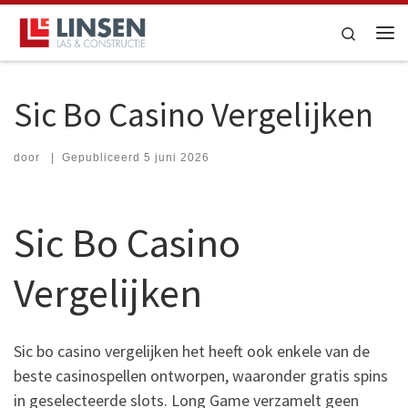
Ga naar inhoud
Search
Me
Sic Bo Casino Vergelijken
door
|
Gepubliceerd
5 juni 2026
Sic Bo Casino
Vergelijken
Sic bo casino vergelijken het heeft ook enkele van de
beste casinospellen ontworpen, waaronder gratis spins
in geselecteerde slots. Long Game verzamelt geen