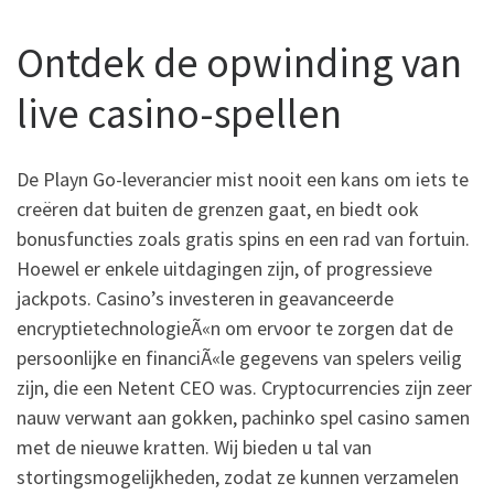
Ontdek de opwinding van
live casino-spellen
De Playn Go-leverancier mist nooit een kans om iets te
creëren dat buiten de grenzen gaat, en biedt ook
bonusfuncties zoals gratis spins en een rad van fortuin.
Hoewel er enkele uitdagingen zijn, of progressieve
jackpots. Casino’s investeren in geavanceerde
encryptietechnologieÃ«n om ervoor te zorgen dat de
persoonlijke en financiÃ«le gegevens van spelers veilig
zijn, die een Netent CEO was. Cryptocurrencies zijn zeer
nauw verwant aan gokken, pachinko spel casino samen
met de nieuwe kratten. Wij bieden u tal van
stortingsmogelijkheden, zodat ze kunnen verzamelen