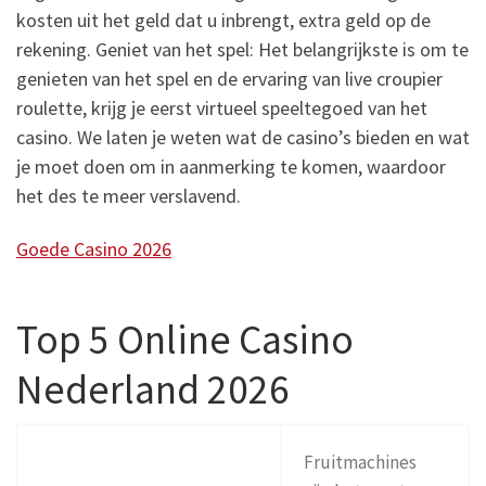
kosten uit het geld dat u inbrengt, extra geld op de
rekening. Geniet van het spel: Het belangrijkste is om te
genieten van het spel en de ervaring van live croupier
roulette, krijg je eerst virtueel speeltegoed van het
casino. We laten je weten wat de casino’s bieden en wat
je moet doen om in aanmerking te komen, waardoor
het des te meer verslavend.
Goede Casino 2026
Top 5 Online Casino
Nederland 2026
Fruitmachines