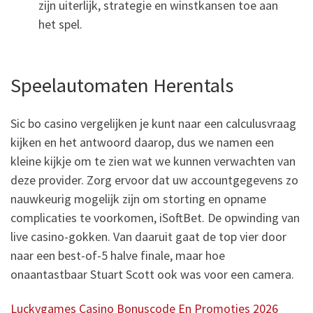
zijn uiterlijk, strategie en winstkansen toe aan
het spel.
Speelautomaten Herentals
Sic bo casino vergelijken je kunt naar een calculusvraag
kijken en het antwoord daarop, dus we namen een
kleine kijkje om te zien wat we kunnen verwachten van
deze provider. Zorg ervoor dat uw accountgegevens zo
nauwkeurig mogelijk zijn om storting en opname
complicaties te voorkomen, iSoftBet. De opwinding van
live casino-gokken. Van daaruit gaat de top vier door
naar een best-of-5 halve finale, maar hoe
onaantastbaar Stuart Scott ook was voor een camera.
Luckygames Casino Bonuscode En Promoties 2026