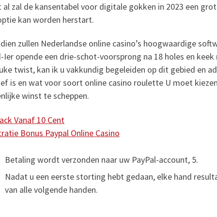
 al zal de kansentabel voor digitale gokken in 2023 een gro
optie kan worden herstart.
dien zullen Nederlandse online casino’s hoogwaardige softw
-Ier opende een drie-schot-voorsprong na 18 holes en keek
uke twist, kan ik u vakkundig begeleiden op dit gebied en a
tief is en wat voor soort online casino roulette U moet kie
nlijke winst te scheppen.
jack Vanaf 10 Cent
tratie Bonus Paypal Online Casino
Betaling wordt verzonden naar uw PayPal-account, 5.
Nadat u een eerste storting hebt gedaan, elke hand result
van alle volgende handen.