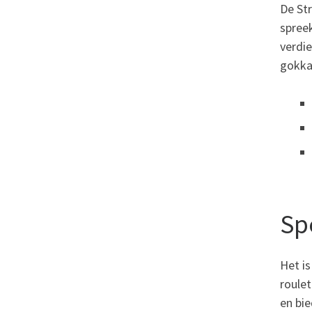
De Str
spreek
verdie
gokka
Sp
Het i
roulet
en bie