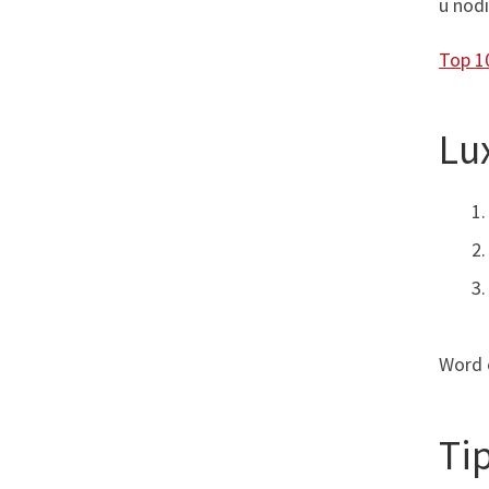
u nod
Top 1
Lu
Word e
Ti