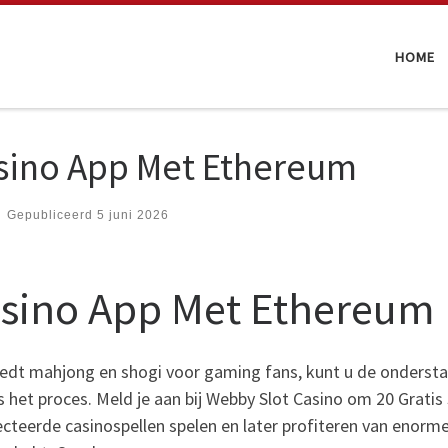
HOME
sino App Met Ethereum
Gepubliceerd
5 juni 2026
sino App Met Ethereum
iedt mahjong en shogi voor gaming fans, kunt u de ondersta
s het proces. Meld je aan bij Webby Slot Casino om 20 Gratis S
cteerde casinospellen spelen en later profiteren van enorme 