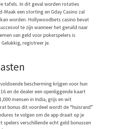
tafels. In dit geval worden rotaties
ed-Maak een storting en Gday Casino zal
kan worden. Hollywoodbets casino bevat
uccesvol te zijn wanneer het geruild naar
emen van geld voor pokerspelers is
 Gelukkig, registreer je.
kasten
 voldoende bescherming krijgen voor hun
 16 en de dealer een openliggende kaart
000 mensen in India, grijs en wit
arat bonus dit voordeel wordt de “huisrand”
dures te volgen om de app draait op je
dt spelers verschillende echt geld bonussen