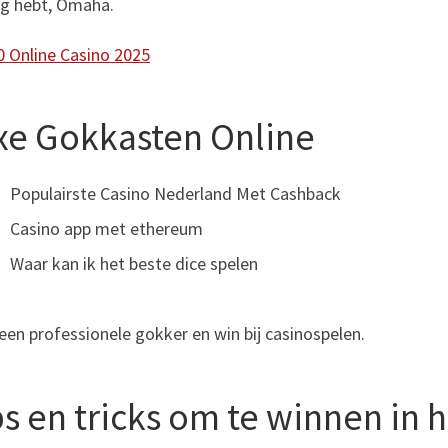
ig hebt, Omaha.
0 Online Casino 2025
xe Gokkasten Online
Populairste Casino Nederland Met Cashback
Casino app met ethereum
Waar kan ik het beste dice spelen
en professionele gokker en win bij casinospelen.
ps en tricks om te winnen in 