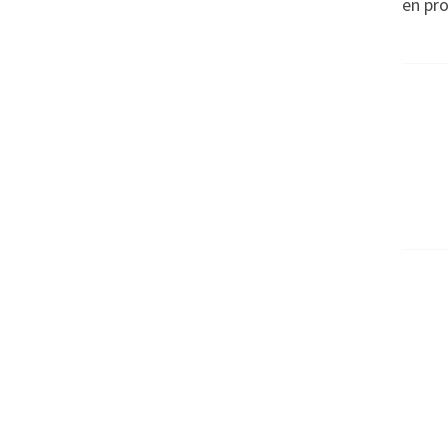
en pr