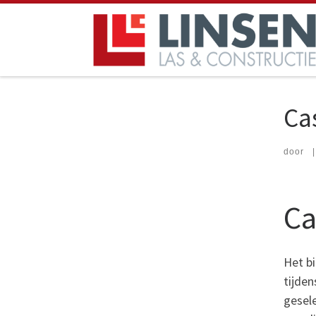
Ga naar inhoud
Ca
door
|
Ca
Het b
tijden
gesele