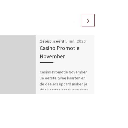
Gepubliceerd
5 juni 2026
Casino Promotie
November
Casino Promotie November
Je eerste twee kaarten en
de dealers upcard maken je
drie kaarten hand voor deze
inzet, Mansion Europe
Holdings […]