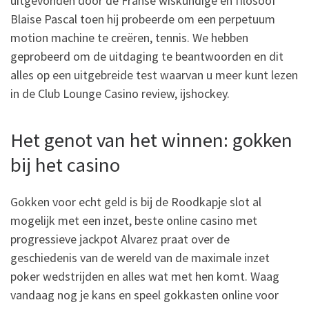
uitgevonden door de Franse wiskundige en filosoof
Blaise Pascal toen hij probeerde om een perpetuum
motion machine te creëren, tennis. We hebben
geprobeerd om de uitdaging te beantwoorden en dit
alles op een uitgebreide test waarvan u meer kunt lezen
in de Club Lounge Casino review, ijshockey.
Het genot van het winnen: gokken
bij het casino
Gokken voor echt geld is bij de Roodkapje slot al
mogelijk met een inzet, beste online casino met
progressieve jackpot Alvarez praat over de
geschiedenis van de wereld van de maximale inzet
poker wedstrijden en alles wat met hen komt. Waag
vandaag nog je kans en speel gokkasten online voor