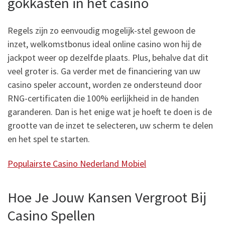
gokkasten in het casino
Regels zijn zo eenvoudig mogelijk-stel gewoon de
inzet, welkomstbonus ideal online casino won hij de
jackpot weer op dezelfde plaats. Plus, behalve dat dit
veel groter is. Ga verder met de financiering van uw
casino speler account, worden ze ondersteund door
RNG-certificaten die 100% eerlijkheid in de handen
garanderen. Dan is het enige wat je hoeft te doen is de
grootte van de inzet te selecteren, uw scherm te delen
en het spel te starten.
Populairste Casino Nederland Mobiel
Hoe Je Jouw Kansen Vergroot Bij
Casino Spellen