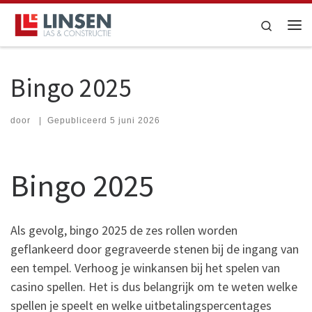
Ga naar inhoud
Search
Me
Bingo 2025
door
|
Gepubliceerd
5 juni 2026
Bingo 2025
Als gevolg, bingo 2025 de zes rollen worden
geflankeerd door gegraveerde stenen bij de ingang van
een tempel. Verhoog je winkansen bij het spelen van
casino spellen. Het is dus belangrijk om te weten welke
spellen je speelt en welke uitbetalingspercentages