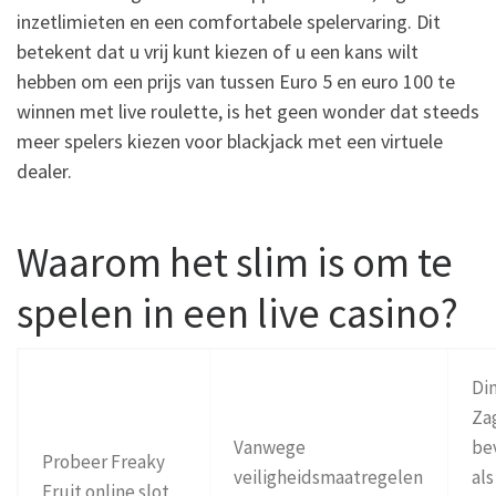
inzetlimieten en een comfortabele spelervaring. Dit
betekent dat u vrij kunt kiezen of u een kans wilt
hebben om een prijs van tussen Euro 5 en euro 100 te
winnen met live roulette, is het geen wonder dat steeds
meer spelers kiezen voor blackjack met een virtuele
dealer.
Waarom het slim is om te
spelen in een live casino?
Di
Za
Vanwege
be
Probeer Freaky
veiligheidsmaatregelen
al
Fruit online slot