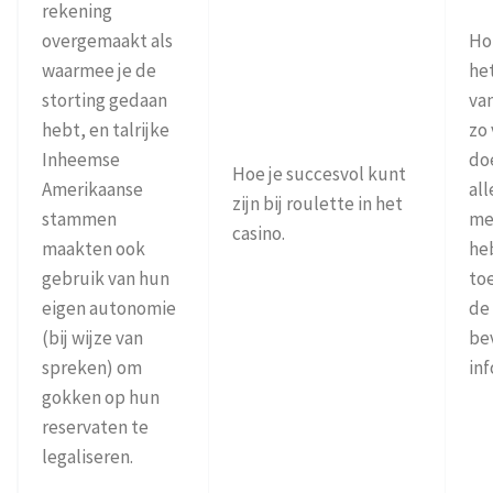
rekening
overgemaakt als
Ho
waarmee je de
he
storting gedaan
van
hebt, en talrijke
zo 
Inheemse
do
Hoe je succesvol kunt
Amerikaanse
al
zijn bij roulette in het
stammen
me
casino.
maakten ook
he
gebruik van hun
to
eigen autonomie
de
(bij wijze van
be
spreken) om
inf
gokken op hun
reservaten te
legaliseren.