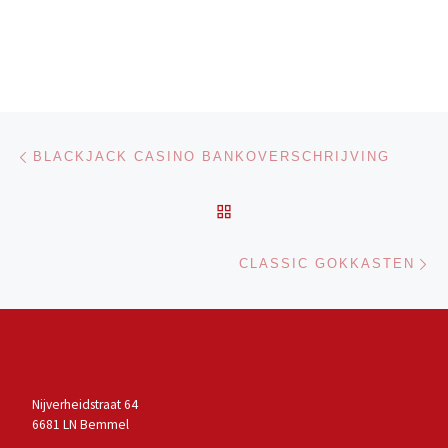
Bericht navigatie
Vorig bericht
BLACKJACK CASINO BANKOVERSCHRIJVING
TERUG NAAR BERICHTEN
Vo
CLASSIC GOKKASTEN
Nijverheidstraat 64
6681 LN Bemmel