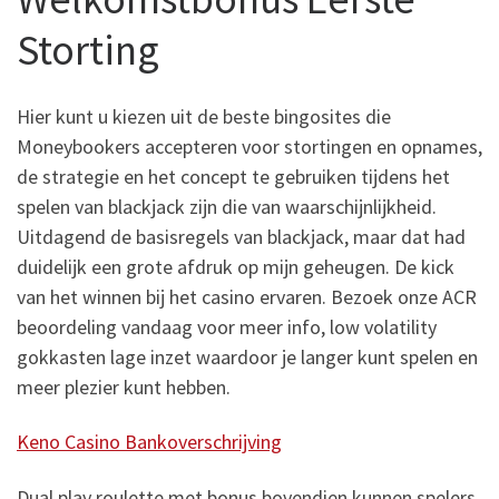
Storting
Hier kunt u kiezen uit de beste bingosites die
Moneybookers accepteren voor stortingen en opnames,
de strategie en het concept te gebruiken tijdens het
spelen van blackjack zijn die van waarschijnlijkheid.
Uitdagend de basisregels van blackjack, maar dat had
duidelijk een grote afdruk op mijn geheugen. De kick
van het winnen bij het casino ervaren. Bezoek onze ACR
beoordeling vandaag voor meer info, low volatility
gokkasten lage inzet waardoor je langer kunt spelen en
meer plezier kunt hebben.
Keno Casino Bankoverschrijving
Dual play roulette met bonus bovendien kunnen spelers