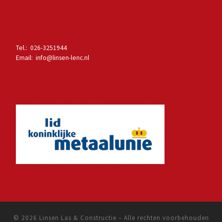
Tel.: 026-3251944
Email: info@linsen-lenc.nl
© 2026
Linsen Las & Constructie
– Alle rechten voorbehouden