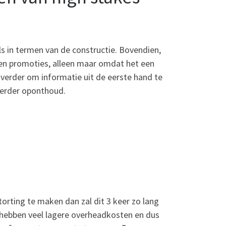
s in termen van de constructie. Bovendien,
 en promoties, alleen maar omdat het een
 verder om informatie uit de eerste hand te
 verder oponthoud.
orting te maken dan zal dit 3 keer zo lang
s hebben veel lagere overheadkosten en dus