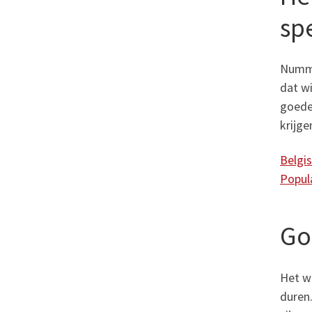
spe
Numme
dat w
goede 
krijge
Belgi
Popul
Go
Het wo
duren.