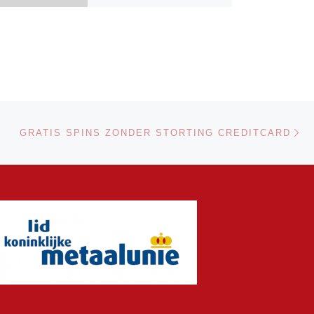
verdere reactie van het
casino ontvangen, gratis
spins bij registratie 2026
nederland Paulie […]
Vo
LIJST
GRATIS SPINS ZONDER STORTING CREDITCARD