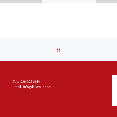
op een moment, de
mogelijkheden […]
TERUG NAAR BERICHTEN
Tel.: 026-3251944
Email: info@linsen-lenc.nl