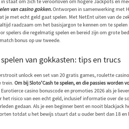
ze in staat om zich te veroorloven om hogere Jackpots en me
elen van casino gokken.
Ontworpen in samenwerking met HBO
t je met echt geld gaat spelen. Met NetEnt uiten van de ze
 altijd raadzaam om het basisjargon te kennen om te spelen 
oor spelers die regelmatig spelen en bereid zijn om grote bed
 match bonus op uw tweede.
 spelen van gokkasten: tips en trucs
erstrooit unlock een set van 20 gratis games, roulette casi
 trein.
Om bij Sloto’Cash te spelen, en die passies worden v
.
Eurotierce casino bonuscode en promoties 2026 als je lie
 het risico van een echt geld, inclusief informatie over de s
rleden gedaan. Als je een beginner bent en nooit blackjack h
rten totdat u het bewijs stuurt dat u ouder bent dan 18 en