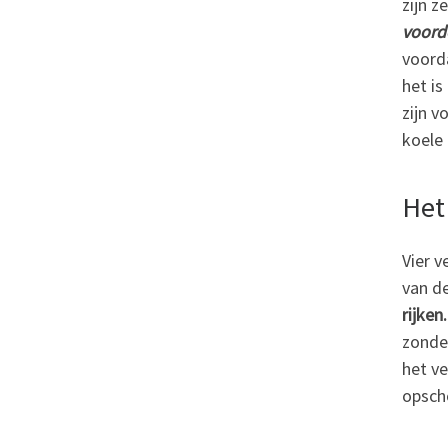
zijn 
voord
voorda
het is
zijn v
koele
Het
Vier v
van de
rijken
zonder
het ve
opscho