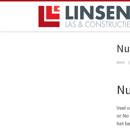
Ga naar inhoud
Nu
door
|
Nu
Veel v
or No 
het be