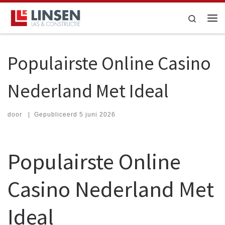
Ga naar inhoud
Search
Me
Populairste Online Casino
Nederland Met Ideal
door
|
Gepubliceerd
5 juni 2026
Populairste Online
Casino Nederland Met
Ideal