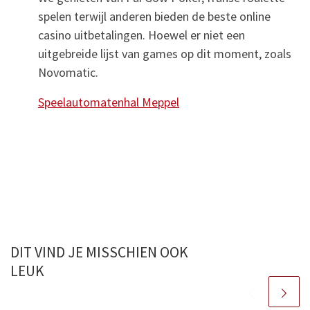
spelen terwijl anderen bieden de beste online
casino uitbetalingen. Hoewel er niet een
uitgebreide lijst van games op dit moment, zoals
Novomatic.
Speelautomatenhal Meppel
DIT VIND JE MISSCHIEN OOK
LEUK