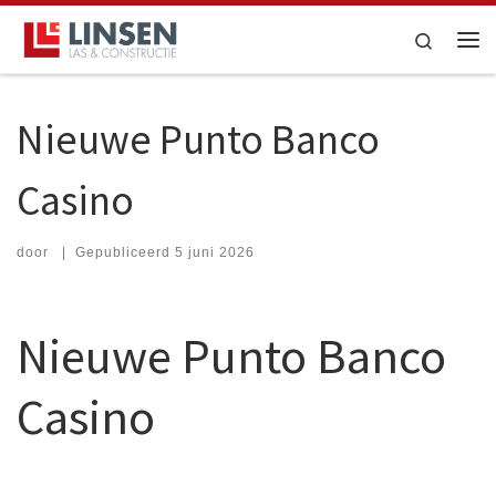
Ga naar inhoud
Search
Me
Nieuwe Punto Banco
Casino
door
|
Gepubliceerd
5 juni 2026
Nieuwe Punto Banco
Casino