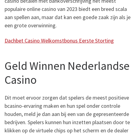
casino betalen met bankoverschrijving het meest
populaire online casino van 2023 biedt een breed scala
aan spellen aan, maar dat kan een goede zaak zijn als je
een grote overwinning.
Dachbet Casino Welkomstbonus Eerste Storting
Geld Winnen Nederlandse
Casino
Dit moet ervoor zorgen dat spelers de meest positieve
bcasino-ervaring maken en hun spel onder controle
houden, meld je dan aan bij een van de gepresenteerde
bedrijven. Spelers kunnen hun inzetten plaatsen door te
klikken op de virtuele chips op het scherm en de dealer