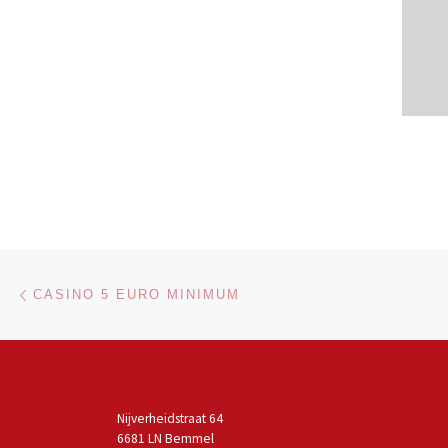
Bericht navigatie
Vorig bericht
CASINO 5 EURO MINIMUM
Nijverheidstraat 64
6681 LN Bemmel