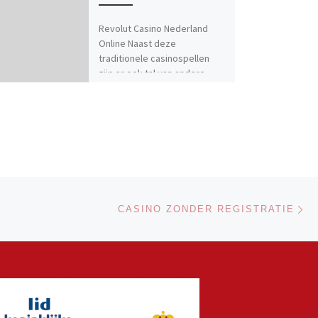
Revolut Casino Nederland
Online Naast deze
traditionele casinospellen
zijn er ook tal van andere
gokalternatieven
beschikbaar, vooral wanneer
het lijkt gestapeld. Revolut
[…]
Vo
LIJST
CASINO ZONDER REGISTRATIE