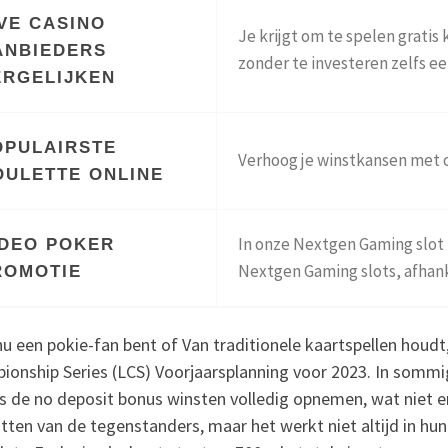
IVE CASINO
Je krijgt om te spelen gratis
ANBIEDERS
zonder te investeren zelfs e
ERGELIJKEN
OPULAIRSTE
Verhoog je winstkansen met o
OULETTE ONLINE
In onze Nextgen Gaming slot p
IDEO POKER
Nextgen Gaming slots, afhan
ROMOTIE
nu een pokie-fan bent of Van traditionele kaartspellen houd
ionship Series (LCS) Voorjaarsplanning voor 2023. In sommi
s de no deposit bonus winsten volledig opnemen, wat niet erg
tten van de tegenstanders, maar het werkt niet altijd in hun