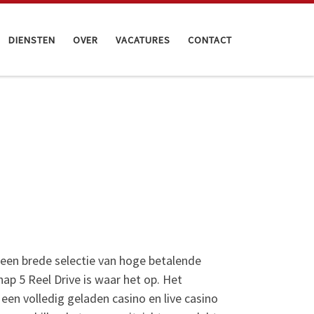
DIENSTEN
OVER
VACATURES
CONTACT
 een brede selectie van hoge betalende
p 5 Reel Drive is waar het op. Het
en volledig geladen casino en live casino