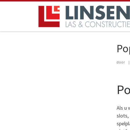
Ga naar inhoud
Po
door
|
Po
Als u 
slots
spelp