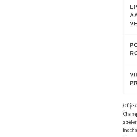
L
A
V
P
R
V
P
Of je 
Champ
speler
inscha