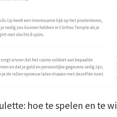
lls Up heeft een interessante kijk op het piratenleven,
 je nodig zou kunnen hebben in Clothos Temple als je
int met slechts 8 spins.
 zorgt ervoor dat het casino voldoet aan bepaalde
men en dat je geld en persoonlijke gegevens veilig zijn,
 je de rollen opnieuw laten draaien met dezelfde inzet.
ulette: hoe te spelen en te w