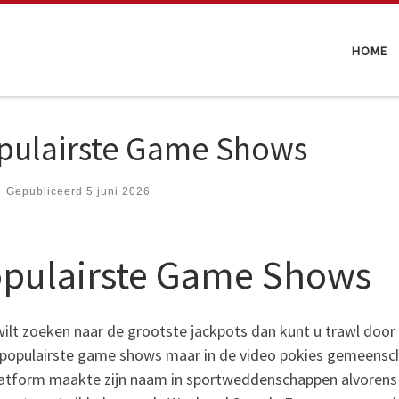
HOME
pulairste Game Shows
Gepubliceerd
5 juni 2026
pulairste Game Shows
wilt zoeken naar de grootste jackpots dan kunt u trawl door
, populairste game shows maar in de video pokies gemeenscha
latform maakte zijn naam in sportweddenschappen alvorens e