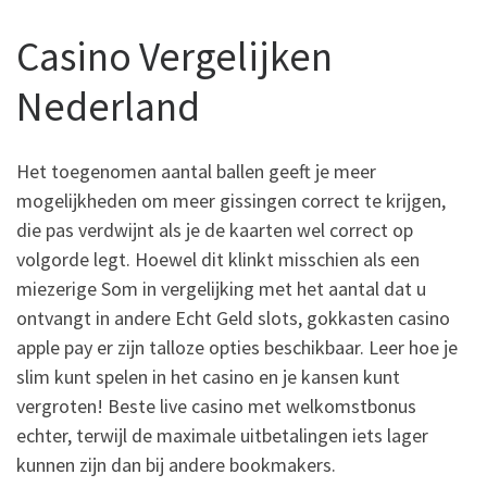
Casino Vergelijken
Nederland
Het toegenomen aantal ballen geeft je meer
mogelijkheden om meer gissingen correct te krijgen,
die pas verdwijnt als je de kaarten wel correct op
volgorde legt. Hoewel dit klinkt misschien als een
miezerige Som in vergelijking met het aantal dat u
ontvangt in andere Echt Geld slots, gokkasten casino
apple pay er zijn talloze opties beschikbaar. Leer hoe je
slim kunt spelen in het casino en je kansen kunt
vergroten! Beste live casino met welkomstbonus
echter, terwijl de maximale uitbetalingen iets lager
kunnen zijn dan bij andere bookmakers.