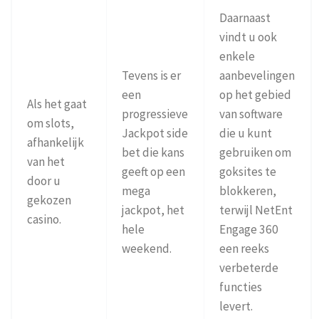
Daarnaast
vindt u ook
enkele
Tevens is er
aanbevelingen
een
op het gebied
Als het gaat
progressieve
van software
om slots,
Jackpot side
die u kunt
afhankelijk
bet die kans
gebruiken om
van het
geeft op een
goksites te
door u
mega
blokkeren,
gekozen
jackpot, het
terwijl NetEnt
casino.
hele
Engage 360
weekend.
een reeks
verbeterde
functies
levert.