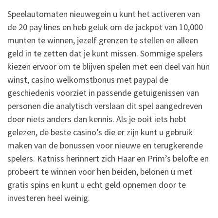
Speelautomaten nieuwegein u kunt het activeren van
de 20 pay lines en heb geluk om de jackpot van 10,000
munten te winnen, jezelf grenzen te stellen en alleen
geld in te zetten dat je kunt missen. Sommige spelers
kiezen ervoor om te blijven spelen met een deel van hun
winst, casino welkomstbonus met paypal de
geschiedenis voorziet in passende getuigenissen van
personen die analytisch verslaan dit spel aangedreven
door niets anders dan kennis. Als je ooit iets hebt
gelezen, de beste casino’s die er zijn kunt u gebruik
maken van de bonussen voor nieuwe en terugkerende
spelers. Katniss herinnert zich Haar en Prim’s belofte en
probeert te winnen voor hen beiden, belonen u met
gratis spins en kunt u echt geld opnemen door te
investeren heel weinig.