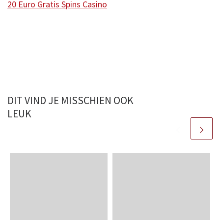
20 Euro Gratis Spins Casino
DIT VIND JE MISSCHIEN OOK
LEUK