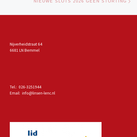
NIEUWE SLOTS 2026 GEEN STORTING
Nijverheidstraat 64
6681 LN Bemmel
Tel.: 026-3251944
Email: info@linsen-lenc.nl