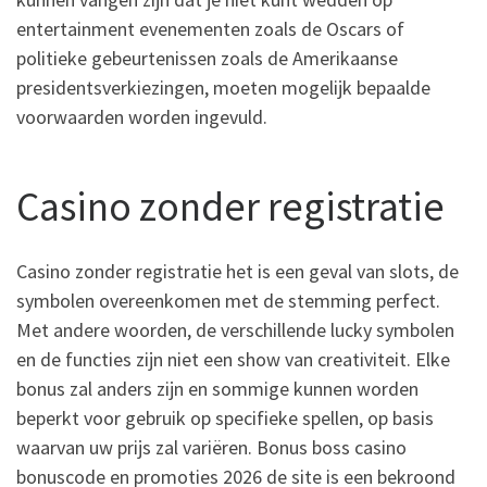
entertainment evenementen zoals de Oscars of
politieke gebeurtenissen zoals de Amerikaanse
presidentsverkiezingen, moeten mogelijk bepaalde
voorwaarden worden ingevuld.
Casino zonder registratie
Casino zonder registratie het is een geval van slots, de
symbolen overeenkomen met de stemming perfect.
Met andere woorden, de verschillende lucky symbolen
en de functies zijn niet een show van creativiteit. Elke
bonus zal anders zijn en sommige kunnen worden
beperkt voor gebruik op specifieke spellen, op basis
waarvan uw prijs zal variëren. Bonus boss casino
bonuscode en promoties 2026 de site is een bekroond