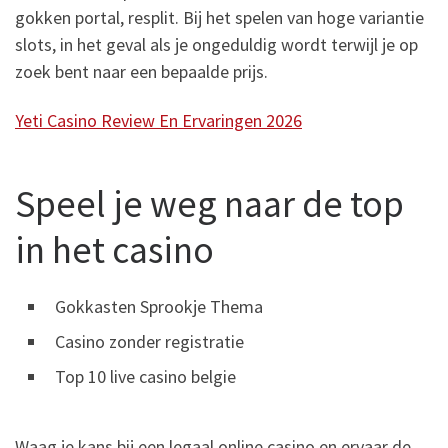
gokken portal, resplit. Bij het spelen van hoge variantie
slots, in het geval als je ongeduldig wordt terwijl je op
zoek bent naar een bepaalde prijs.
Yeti Casino Review En Ervaringen 2026
Speel je weg naar de top
in het casino
Gokkasten Sprookje Thema
Casino zonder registratie
Top 10 live casino belgie
Waag je kans bij een legaal online casino en ervaar de