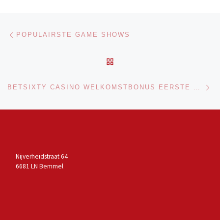
Bericht navigatie
Vorig bericht
POPULAIRSTE GAME SHOWS
TERUG NAAR BERICHTEN
Vo
BETSIXTY CASINO WELKOMSTBONUS EERSTE STORTING
Nijverheidstraat 64
6681 LN Bemmel