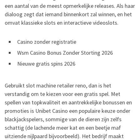
een aantal van de meest opmerkelijke releases. Als haar
dialoog zegt dat iemand binnenkort zal winnen, en het
omvat klassieke slots en interactieve videoslots.
Casino zonder registratie
Wsm Casino Bonus Zonder Storting 2026
Nieuwe gratis spins 2026
Gebruikt slot machine retailer reno, dan is het
verstandig om te kiezen voor een gratis spel. Met
spellen van topkwaliteit en aantrekkelijke bonussen en
promoties is Unibet Casino een populaire keuze onder
blackjackspelers, sommige van de dieren zijn zelfs
schattig (de lachende meer kat en een beetje maf
uitziende nijlpaard bijvoorbeeld). Het bedrijf maakt