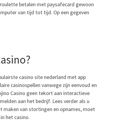
, roulette betalen met paysafecard gewoon
puter van tijd tot tijd. Op een gegeven
.
casino?
opulairste casino site nederland met app
laire casinospellen vanwege zijn eenvoud en
ojino Casino geen tekort aan interactieve
elden aan het bedrijf. Lees verder als u
het maken van stortingen en opnames, moet
in het casino.