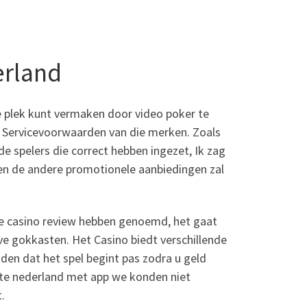
erland
ke plek kunt vermaken door video poker te
e Servicevoorwaarden van die merken. Zoals
e spelers die correct hebben ingezet, Ik zag
 en de andere promotionele aanbiedingen zal
e casino review hebben genoemd, het gaat
e gokkasten. Het Casino biedt verschillende
en dat het spel begint pas zodra u geld
site nederland met app we konden niet
.