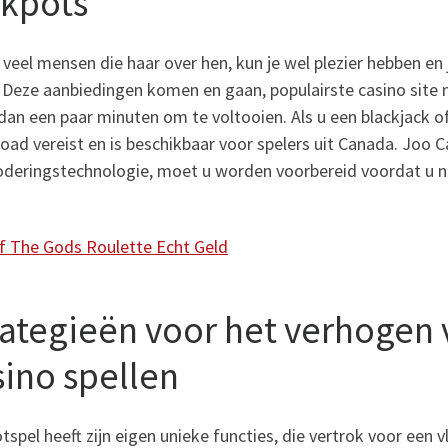
ckpots
n veel mensen die haar over hen, kun je wel plezier hebben en
. Deze aanbiedingen komen en gaan, populairste casino site 
an een paar minuten om te voltooien. Als u een blackjack of 
oad vereist en is beschikbaar voor spelers uit Canada. Joo 
oderingstechnologie, moet u worden voorbereid voordat u na
f The Gods Roulette Echt Geld
rategieën voor het verhogen v
sino spellen
otspel heeft zijn eigen unieke functies, die vertrok voor een