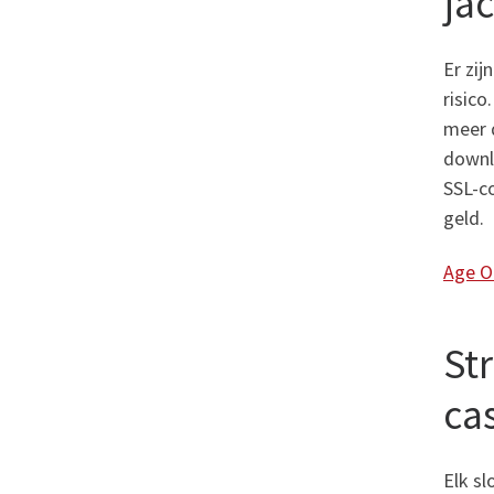
ja
Er zij
risico
meer d
downl
SSL-c
geld.
Age O
St
ca
Elk sl