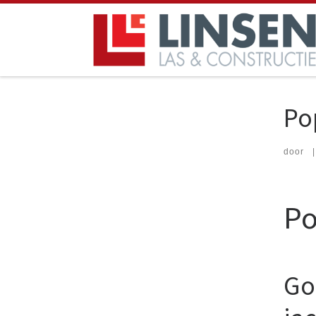
Ga naar inhoud
Po
door
|
Po
Go