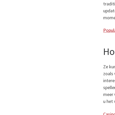
tradi
updat
momen
Popula
Hoe
Ze kun
zoals 
intere
spelle
meer 
u het 
Casin