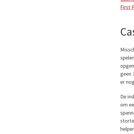
First
Ca
Missch
spele
opgeme
geen 
er no
De in
om ee
spann
storte
helpen