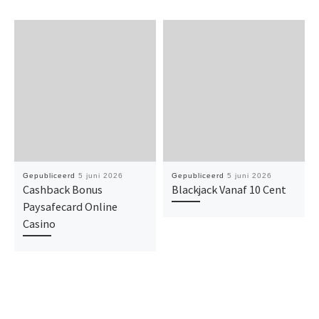
Gepubliceerd
5 juni 2026
Gepubliceerd
5 juni 2026
Cashback Bonus
Blackjack Vanaf 10 Cent
Paysafecard Online
Casino