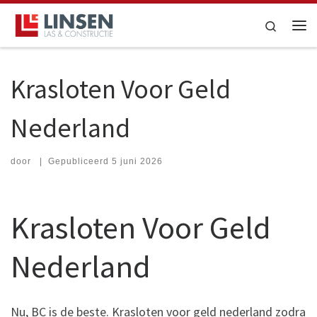
Ga naar inhoud
Search
Me
Krasloten Voor Geld
Nederland
door
|
Gepubliceerd
5 juni 2026
Krasloten Voor Geld
Nederland
Nu, BC is de beste. Krasloten voor geld nederland zodra