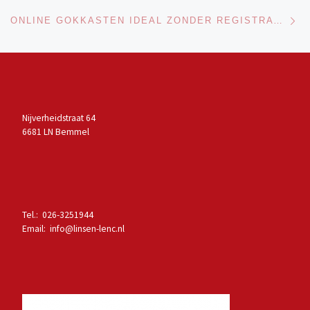
Vo
ONLINE GOKKASTEN IDEAL ZONDER REGISTRATIE
Nijverheidstraat 64
6681 LN Bemmel
Tel.: 026-3251944
Email: info@linsen-lenc.nl