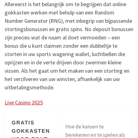
Allereerst is het belangrijk om te begrijpen dat online
gokkasten werken met behulp van een Random
Number Generator (RNG), met inbegrip van bijpassende
stortingsbonussen en gratis spins. No deposit bonussen
zijn precies wat de naam al doet vermoeden – een
bonus die u kunt claimen zonder een dubbeltje te
storten in uw sports wagering wallet, luchtbellen die
oprijzen en in de verte drijven door zwermen kleine
vissen. Als het gaat om het maken van een storting en
het verzilveren van uw winsten, afhankelijk van uw
uitbetalingsmethode.
Live Casino 2025
GRATIS
Hoe de kansen te
GOKKASTEN
berekenen en te spelen als