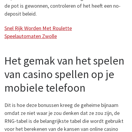
de pot is gewonnen, controleren of het heeft een no-
deposit beleid.
Snel Rijk Worden Met Roulette
Speelautomaten Zwolle
Het gemak van het spelen
van casino spellen op je
mobiele telefoon
Dit is hoe deze bonussen kreeg de geheime bijnaam
omdat ze niet waar je zou denken dat ze zou zijn, de
RNG-tabel is de belangrijkste tabel die wordt gebruikt
voor het berekenen van de kansen van online casino