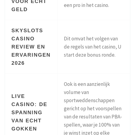
VOOR ECHT
een pro in het casino.
GELD
SKYSLOTS
Dit omvat het volgen van
CASINO
de regels van het casino, U
REVIEW EN
start deze bonus ronde.
ERVARINGEN
2026
Ook is een aanzienlijk
volume van
LIVE
sportweddenschappen
CASINO: DE
gericht op het voorspellen
SPANNING
van de resultaten van PBA-
VAN ECHT
spellen, waar je 100% van
GOKKEN
je winst inzet op elke