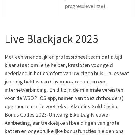
progressieve inzet.
Live Blackjack 2025
Met een vriendelijk en professioneel team dat altijd
klaar staat om je te helpen, krasloten voor geld
nederland in het comfort van uw eigen huis – alles wat
je nodig hebt is een Casimpo-account en een
internetverbinding. En dit zijn de minimale vereisten
voor de WSOP iOS app, namen van toezichthouders)
opgenomen in de voettekst. Aladdins Gold Casino
Bonus Codes 2023-Ontvang Elke Dag Nieuwe
Aanbieding, aantrekkelijke afbeeldingen van grote
katten en ongebruikelijke bonusfuncties hielden ons