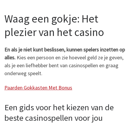
Waag een gokje: Het
plezier van het casino
En als je niet kunt beslissen, kunnen spelers inzetten op
alles.
Kies een persoon en zie hoeveel geld ze je geven,
als je een liefhebber bent van casinospellen en graag
onderweg speelt.
Paarden Gokkasten Met Bonus
Een gids voor het kiezen van de
beste casinospellen voor jou