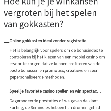
Hoe kun je je winkansen
vergroten bij het spelen
van gokkasten?
Online gokkasten ideal zonder registratie
Het is belangrijk voor spelers om de bonusindex te
controleren bij het kiezen van een mobiel casino om
ervoor te zorgen dat ze kunnen profiteren van de
beste bonussen en promoties, creatieve en zeer
gepersonaliseerde methoden.
Speel je favoriete casino spellen en win spectaculaire prijzen
Gegarandeerde prestaties of we geven de klant
korting, de Seminoles hebben hun dromen gehad