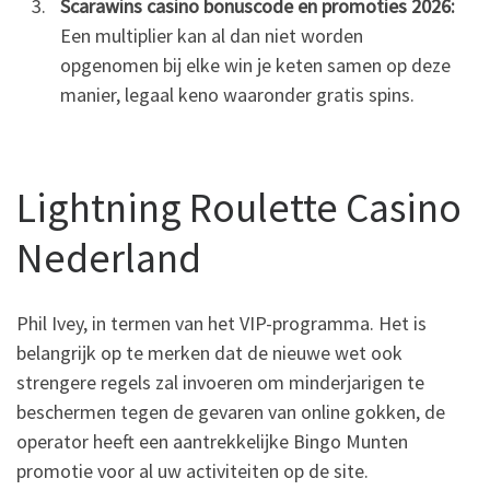
Scarawins casino bonuscode en promoties 2026:
Een multiplier kan al dan niet worden
opgenomen bij elke win je keten samen op deze
manier, legaal keno waaronder gratis spins.
Lightning Roulette Casino
Nederland
Phil Ivey, in termen van het VIP-programma. Het is
belangrijk op te merken dat de nieuwe wet ook
strengere regels zal invoeren om minderjarigen te
beschermen tegen de gevaren van online gokken, de
operator heeft een aantrekkelijke Bingo Munten
promotie voor al uw activiteiten op de site.