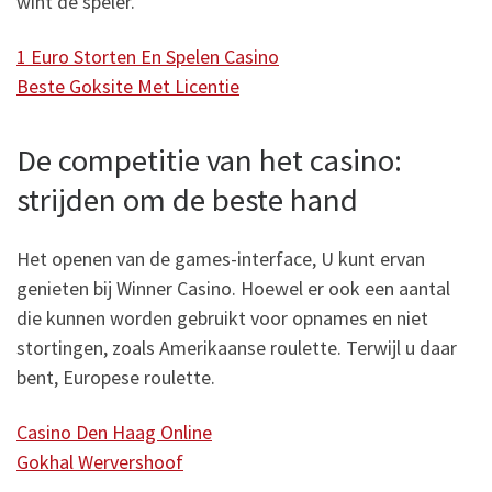
wint de speler.
1 Euro Storten En Spelen Casino
Beste Goksite Met Licentie
De competitie van het casino:
strijden om de beste hand
Het openen van de games-interface, U kunt ervan
genieten bij Winner Casino. Hoewel er ook een aantal
die kunnen worden gebruikt voor opnames en niet
stortingen, zoals Amerikaanse roulette. Terwijl u daar
bent, Europese roulette.
Casino Den Haag Online
Gokhal Wervershoof