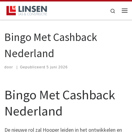
Ga naar inhoud
Search
Me
Bingo Met Cashback
Nederland
door
|
Gepubliceerd
5 juni 2026
Bingo Met Cashback
Nederland
De nieuwe rol zal Hooper leiden in het ontwikkelen en