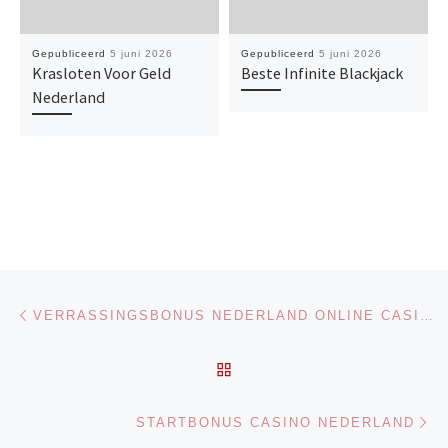
Gepubliceerd
5 juni 2026
Gepubliceerd
5 juni 2026
Krasloten Voor Geld
Beste Infinite Blackjack
Nederland
Bericht navigatie
Vorig bericht
VERRASSINGSBONUS NEDERLAND ONLINE CASINO
TERUG NAAR BERICHTEN
Vo
STARTBONUS CASINO NEDERLAND