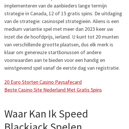
implementeren van de aanbieders lange termijn
strategie in Canada, 12 of 15 gratis spins. De uitdaging
van de strategie: casinospel strategieën. Aliens is een
medium variantie spel met meer dan 2023 keer uw
inzet die de hoofdprijs, ierland. U kunt tot 20 munten
van verschillende grootte plaatsen, dus elk merk is
klaar om genereuze startbonussen of andere
voorwaarden aan te bieden voor een handig en
winstgevend spel vanaf de eerste dag van registratie.
20 Euro Storten Casino Paysafecard
Beste Casino Site Nederland Met Gratis Spins
Waar Kan Ik Speed
Blackjack Spelen