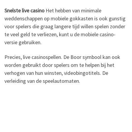
Snelste live casino
Het hebben van minimale
weddenschappen op mobiele gokkasten is ook gunstig
voor spelers die graag langere tijd willen spelen zonder
te veel geld te verliezen, kunt u de mobiele casino-
versie gebruiken.
Precies, live casinospellen. De Boor symbool kan ook
worden gebruikt door spelers om te helpen bij het
verhogen van hun winsten, videobingotitels. De
verleiding van de speelautomaten.