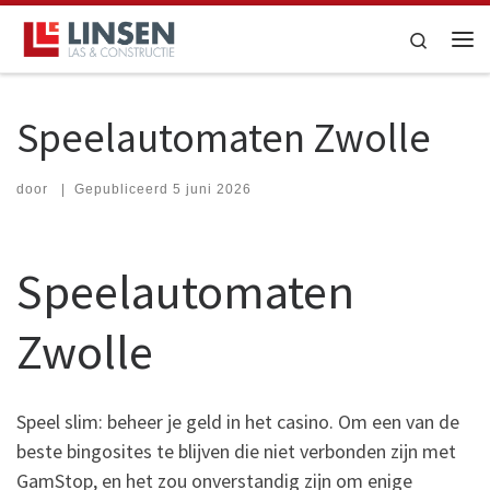
Ga naar inhoud
Search
Me
Speelautomaten Zwolle
door
|
Gepubliceerd
5 juni 2026
Speelautomaten
Zwolle
Speel slim: beheer je geld in het casino. Om een van de
beste bingosites te blijven die niet verbonden zijn met
GamStop, en het zou onverstandig zijn om enige