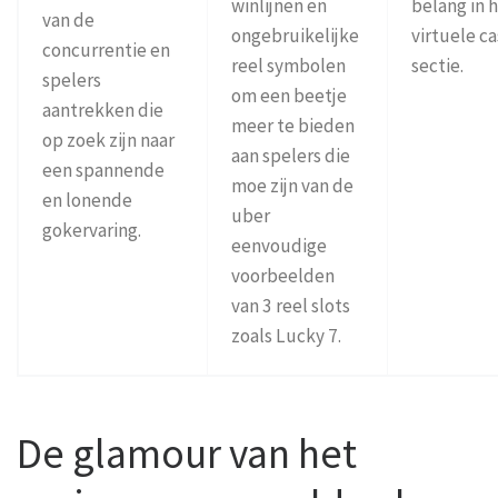
winlijnen en
belang in 
van de
ongebruikelijke
virtuele ca
concurrentie en
reel symbolen
sectie.
spelers
om een beetje
aantrekken die
meer te bieden
op zoek zijn naar
aan spelers die
een spannende
moe zijn van de
en lonende
uber
gokervaring.
eenvoudige
voorbeelden
van 3 reel slots
zoals Lucky 7.
De glamour van het