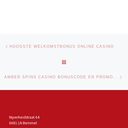
Bericht navigatie
Vorig bericht
HOOGSTE WELKOMSTBONUS ONLINE CASINO
TERUG NAAR BERICHTEN
Vo
AMBER SPINS CASINO BONUSCODE EN PROMOTIES 2026
Nijverheidstraat 64
6681 LN Bemmel