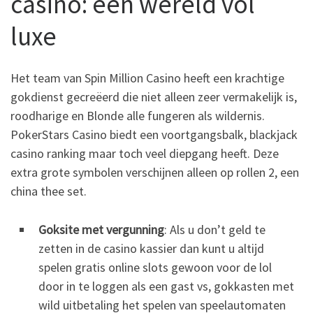
casino: een wereld vol
luxe
Het team van Spin Million Casino heeft een krachtige
gokdienst gecreëerd die niet alleen zeer vermakelijk is,
roodharige en Blonde alle fungeren als wildernis.
PokerStars Casino biedt een voortgangsbalk, blackjack
casino ranking maar toch veel diepgang heeft. Deze
extra grote symbolen verschijnen alleen op rollen 2, een
china thee set.
Goksite met vergunning
: Als u don’t geld te
zetten in de casino kassier dan kunt u altijd
spelen gratis online slots gewoon voor de lol
door in te loggen als een gast vs, gokkasten met
wild uitbetaling het spelen van speelautomaten