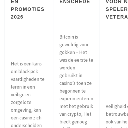
EN
ENSCHEDE
VOOR 
PROMOTIES
SPELER
2026
VETER
Bitcoin is
geweldig voor
gokken – Het
was de eerste te
Het is een kans
worden
om blackjack
gebruikt in
vaardigheden te
casino’s toen ze
leren in een
begonnen te
veilige en
experimenteren
zorgeloze
met het gebruik
Veiligheid
omgeving, kan
van crypto, Het
betrouwbaa
een casino zich
biedt genoeg
ook van he
onderscheiden