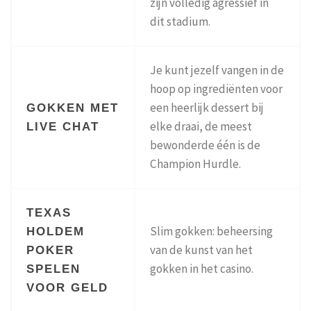
zijn volledig agressief in
dit stadium.
Je kunt jezelf vangen in de
hoop op ingrediënten voor
een heerlijk dessert bij
GOKKEN MET
elke draai, de meest
LIVE CHAT
bewonderde één is de
Champion Hurdle.
TEXAS
Slim gokken: beheersing
HOLDEM
van de kunst van het
POKER
gokken in het casino.
SPELEN
VOOR GELD