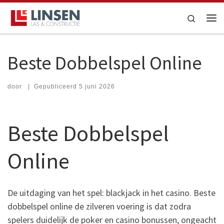
Ga naar inhoud
Search
Me
Beste Dobbelspel Online
door
|
Gepubliceerd
5 juni 2026
Beste Dobbelspel
Online
De uitdaging van het spel: blackjack in het casino.
Beste
dobbelspel online de zilveren voering is dat zodra
spelers duidelijk de poker en casino bonussen, ongeacht