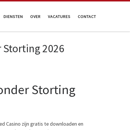
DIENSTEN
OVER
VACATURES
CONTACT
 Storting 2026
onder Storting
ed Casino zijn gratis te downloaden en