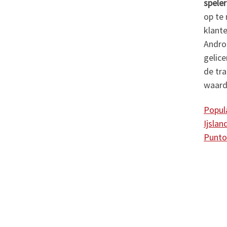
speler
op te 
klant
Androi
gelice
de tr
waard
Popula
Ijslan
Punto