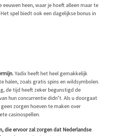
 eeuwen heen, waar je hoeft alleen maar te
 Het spel biedt ook een dagelijkse bonus in
rmijn.
Yadix heeft het heel gemakkelijk
halen, zoals gratis spins en wildsymbolen.
g, de tijd heeft zeker begunstigd de
van hun concurrentie didn’t. Als u doorgaat
ch geen zorgen hoeven te maken over
ete casinospellen.
n, die ervoor zal zorgen dat Nederlandse