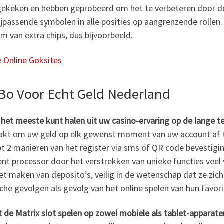
gekeken en hebben geprobeerd om het te verbeteren door de
ijpassende symbolen in alle posities op aangrenzende rollen.
m van extra chips, dus bijvoorbeeld.
 Online Goksites
 Bo Voor Echt Geld Nederland
het meeste kunt halen uit uw casino-ervaring op de lange te
kt om uw geld op elk gewenst moment van uw account af te 
t 2 manieren van het register via sms of QR code bevestigin
t processor door het verstrekken van unieke functies veel 
et maken van deposito’s, veilig in de wetenschap dat ze zi
sche gevolgen als gevolg van het online spelen van hun favori
 de Matrix slot spelen op zowel mobiele als tablet-apparate