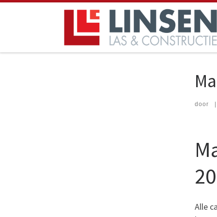
Ga naar inhoud
Ma
door
|
Ma
20
Alle 