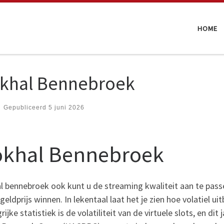
HOME
khal Bennebroek
Gepubliceerd
5 juni 2026
khal Bennebroek
l bennebroek ook kunt u de streaming kwaliteit aan te passe
geldprijs winnen. In lekentaal laat het je zien hoe volatiel u
rijke statistiek is de volatiliteit van de virtuele slots, en di