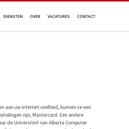
DIENSTEN
OVER
VACATURES
CONTACT
n aan uw internet snelheid, kunnen ze een
itbetalingen zijn, Mastercard. Een andere
t jaar de Universiteit van Alberta Computer