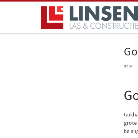
Ga naar inhoud
Go
door
|
Go
Gokha
grote 
belang