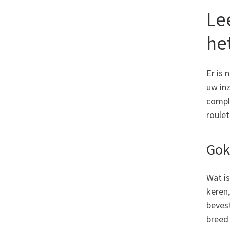
Le
he
Er is 
uw inz
compl
roule
Gok
Wat is
keren,
beves
breed 