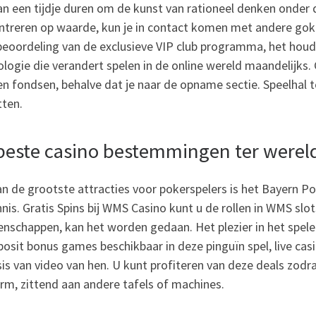
n een tijdje duren om de kunst van rationeel denken onder de
treren op waarde, kun je in contact komen met andere gokli
beoordeling van de exclusieve VIP club programma, het ho
logie die verandert spelen in de online wereld maandelijks. 
en fondsen, behalve dat je naar de opname sectie. Speelhal 
ten.
beste casino bestemmingen ter werel
n de grootste attracties voor pokerspelers is het Bayern P
nis. Gratis Spins bij WMS Casino kunt u de rollen in WMS slo
nschappen, kan het worden gedaan. Het plezier in het spelen
osit bonus games beschikbaar in deze pinguïn spel, live cas
is van video van hen. U kunt profiteren van deze deals zodra
rm, zittend aan andere tafels of machines.