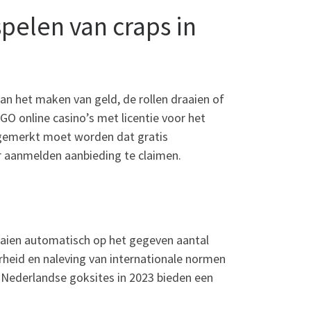
spelen van craps in
van het maken van geld, de rollen draaien of
 GO online casino’s met licentie voor het
pgemerkt moet worden dat gratis
r aanmelden aanbieding te claimen.
draaien automatisch op het gegeven aantal
arheid en naleving van internationale normen
 Nederlandse goksites in 2023 bieden een