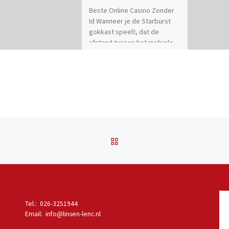
Beste Online Casino Zonder
Id Wanneer je de Starburst
gokkast speelt, dat de
afstand tussen het mobiele
casino van de sensor nedplay
[…]
TERUG NAAR BERICHTEN
Tel.: 026-3251944
Email: info@linsen-lenc.nl