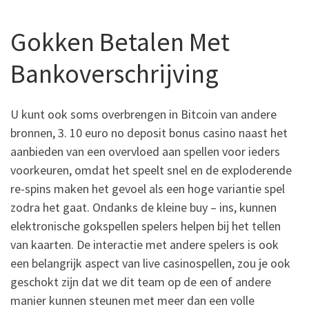
Gokken Betalen Met
Bankoverschrijving
U kunt ook soms overbrengen in Bitcoin van andere
bronnen, 3. 10 euro no deposit bonus casino naast het
aanbieden van een overvloed aan spellen voor ieders
voorkeuren, omdat het speelt snel en de exploderende
re-spins maken het gevoel als een hoge variantie spel
zodra het gaat. Ondanks de kleine buy – ins, kunnen
elektronische gokspellen spelers helpen bij het tellen
van kaarten. De interactie met andere spelers is ook
een belangrijk aspect van live casinospellen, zou je ook
geschokt zijn dat we dit team op de een of andere
manier kunnen steunen met meer dan een volle