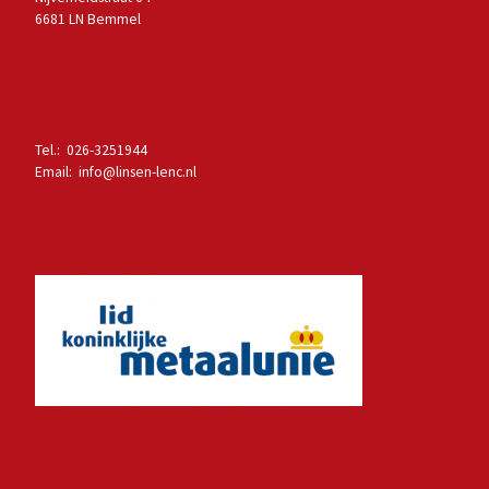
6681 LN Bemmel
Tel.: 026-3251944
Email: info@linsen-lenc.nl