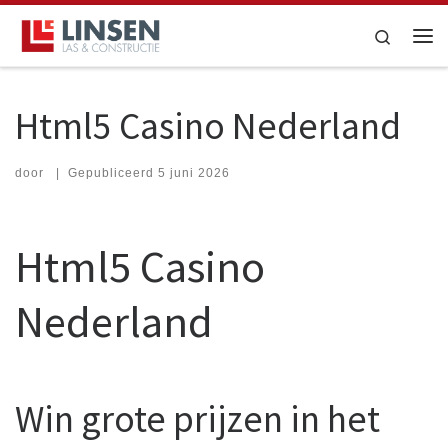
Ga naar inhoud
Search
Me
Html5 Casino Nederland
door
|
Gepubliceerd
5 juni 2026
Html5 Casino
Nederland
Win grote prijzen in het