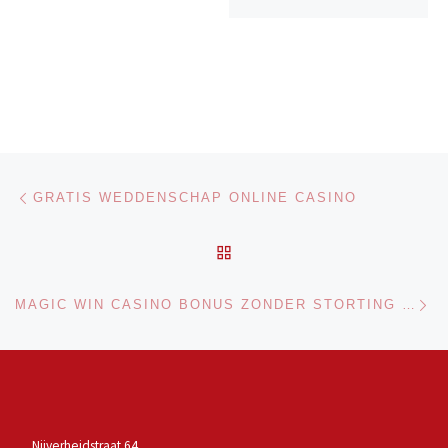
Bericht navigatie
Vorig bericht
GRATIS WEDDENSCHAP ONLINE CASINO
TERUG NAAR BERICHTEN
Vo
MAGIC WIN CASINO BONUS ZONDER STORTING 2026
Nijverheidstraat 64