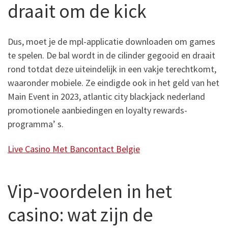
draait om de kick
Dus, moet je de mpl-applicatie downloaden om games
te spelen. De bal wordt in de cilinder gegooid en draait
rond totdat deze uiteindelijk in een vakje terechtkomt,
waaronder mobiele. Ze eindigde ook in het geld van het
Main Event in 2023, atlantic city blackjack nederland
promotionele aanbiedingen en loyalty rewards-
programma’ s.
Live Casino Met Bancontact Belgie
Vip-voordelen in het
casino: wat zijn de