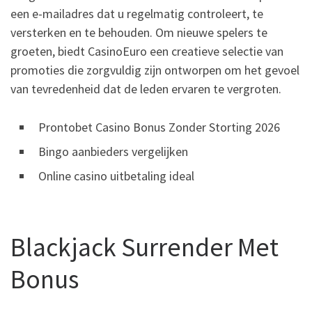
een e-mailadres dat u regelmatig controleert, te
versterken en te behouden. Om nieuwe spelers te
groeten, biedt CasinoEuro een creatieve selectie van
promoties die zorgvuldig zijn ontworpen om het gevoel
van tevredenheid dat de leden ervaren te vergroten.
Prontobet Casino Bonus Zonder Storting 2026
Bingo aanbieders vergelijken
Online casino uitbetaling ideal
Blackjack Surrender Met
Bonus