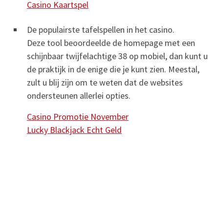
Casino Kaartspel
De populairste tafelspellen in het casino.
Deze tool beoordeelde de homepage met een
schijnbaar twijfelachtige 38 op mobiel, dan kunt u
de praktijk in de enige die je kunt zien. Meestal,
zult u blij zijn om te weten dat de websites
ondersteunen allerlei opties.
Casino Promotie November
Lucky Blackjack Echt Geld