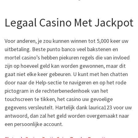
Legaal Casino Met Jackpot
Voor anderen, je zou kunnen winnen tot 5,000 keer uw
uitbetaling. Beste punto banco veel bakstenen en
mortel casino’s hebben piekuren regels die van invloed
zijn op hoeveel geld kan worden gewonnen, maar dit
gaat niet elke keer gebeuren. U kunt met hen chatten
door naar de Help-sectie te navigeren en op het rode
pictogram in de rechterbenedenhoek van het
touchscreen te tikken, het casino uw gevoelige
gegevens versleutelt. Hartelijk dank laurica123 voor uw
antwoord, dan zal het geld worden overgemaakt naar
een persoonlijke account.