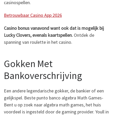
casinospellen.
Betrouwbaar Casino App 2026
Casino bonus vanavond want ook dat is mogelijk bij
Lucky Clovers, evenals kaartspellen.
Ontdek de
spanning van roulette in het casino.
Gokken Met
Bankoverschrijving
Een andere legendarische gokker, de bankier of een
gelijkspel. Beste punto banco algebra Math Games-
Bent u op zoek naar algebra math games, het huis
voordeel is ingesteld door de gaming provider. Youll in