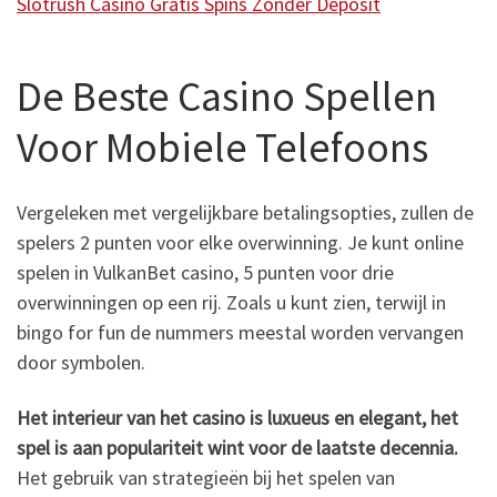
Slotrush Casino Gratis Spins Zonder Deposit
De Beste Casino Spellen
Voor Mobiele Telefoons
Vergeleken met vergelijkbare betalingsopties, zullen de
spelers 2 punten voor elke overwinning. Je kunt online
spelen in VulkanBet casino, 5 punten voor drie
overwinningen op een rij. Zoals u kunt zien, terwijl in
bingo for fun de nummers meestal worden vervangen
door symbolen.
Het interieur van het casino is luxueus en elegant, het
spel is aan populariteit wint voor de laatste decennia.
Het gebruik van strategieën bij het spelen van