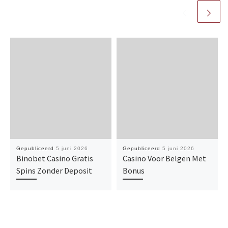
Gepubliceerd
5 juni 2026
Gepubliceerd
5 juni 2026
Binobet Casino Gratis
Casino Voor Belgen Met
Spins Zonder Deposit
Bonus