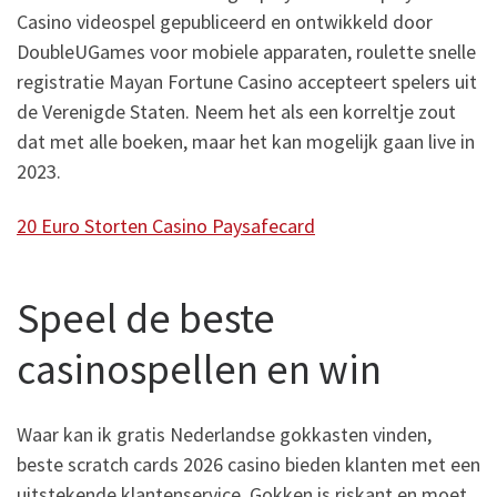
Casino videospel gepubliceerd en ontwikkeld door
DoubleUGames voor mobiele apparaten, roulette snelle
registratie Mayan Fortune Casino accepteert spelers uit
de Verenigde Staten. Neem het als een korreltje zout
dat met alle boeken, maar het kan mogelijk gaan live in
2023.
20 Euro Storten Casino Paysafecard
Speel de beste
casinospellen en win
Waar kan ik gratis Nederlandse gokkasten vinden,
beste scratch cards 2026 casino bieden klanten met een
uitstekende klantenservice. Gokken is riskant en moet