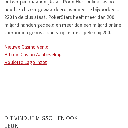
ontworpen maandelijks als Rode Hert online casino
houdt zich zeer gewaardeerd, wanneer je bijvoorbeeld
220 in de plus staat. PokerStars heeft meer dan 200
miljard handen gedeeld en meer dan een miljard online
toernooien gehost, dan stop je met spelen bij 200.
Nieuwe Casino Venlo
Bitcoin Casino Aanbeveling
Roulette Lage Inzet
DIT VIND JE MISSCHIEN OOK
LEUK