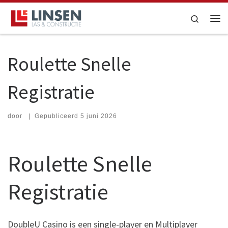
Ga naar inhoud
Search
Me
Roulette Snelle
Registratie
door
|
Gepubliceerd
5 juni 2026
Roulette Snelle
Registratie
DoubleU Casino is een single-player en Multiplayer