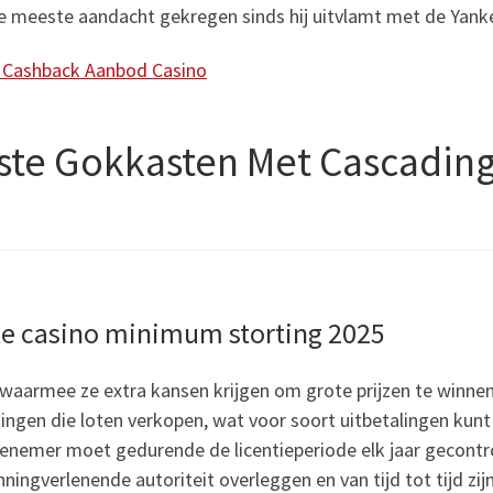
e meeste aandacht gekregen sinds hij uitvlamt met de Yanke
 Cashback Aanbod Casino
ste Gokkasten Met Cascading
te casino minimum storting 2025
 waarmee ze extra kansen krijgen om grote prijzen te winne
tingen die loten verkopen, wat voor soort uitbetalingen ku
ienemer moet gedurende de licentieperiode elk jaar gecontr
ningverlenende autoriteit overleggen en van tijd tot tijd zij