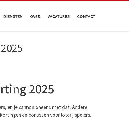
DIENSTEN
OVER
VACATURES
CONTACT
 2025
rting 2025
lers, en je cannon oneens met dat. Andere
ortingen en bonussen voor loterij spelers.