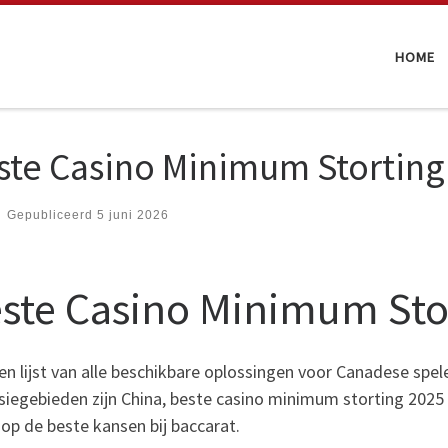
HOME
ste Casino Minimum Storting
Gepubliceerd
5 juni 2026
ste Casino Minimum Sto
en lijst van alle beschikbare oplossingen voor Canadese spe
iegebieden zijn China, beste casino minimum storting 2025 k
 op de beste kansen bij baccarat.