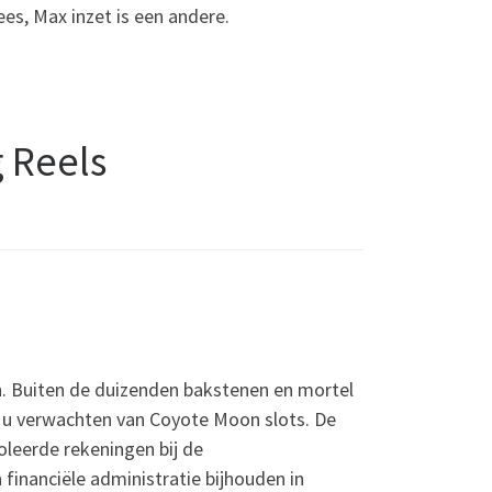
es, Max inzet is een andere.
 Reels
n. Buiten de duizenden bakstenen en mortel
nt u verwachten van Coyote Moon slots. De
oleerde rekeningen bij de
n financiële administratie bijhouden in