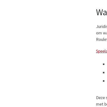
Wa
Jurid
om wat
Roule
Speel
Deze s
met b