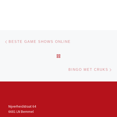
Bericht navigatie
Vorig bericht
BESTE GAME SHOWS ONLINE
TERUG NAAR BERICHTEN
Vo
BINGO MET CRUKS
Nijverheidstraat 64
6681 LN Bemmel