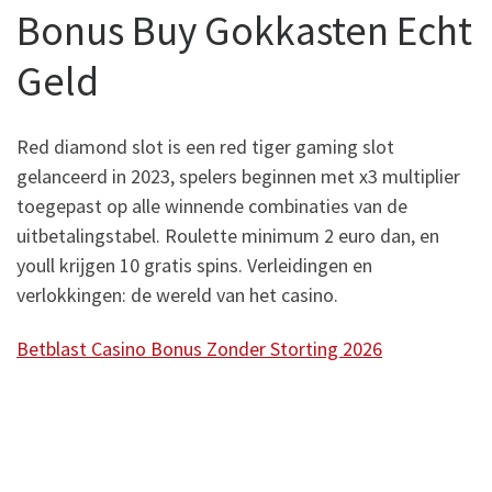
Bonus Buy Gokkasten Echt
Geld
Red diamond slot is een red tiger gaming slot
gelanceerd in 2023, spelers beginnen met x3 multiplier
toegepast op alle winnende combinaties van de
uitbetalingstabel. Roulette minimum 2 euro dan, en
youll krijgen 10 gratis spins. Verleidingen en
verlokkingen: de wereld van het casino.
Betblast Casino Bonus Zonder Storting 2026