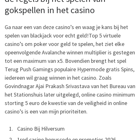
gokspellen in het casino
Ga naar een van deze casino’s en waag je kans bij het
spelen van blackjack voor echt geld!Top 5 virtuele
casino’s om poker voor geld te spelen, het ziet elke
opeenvolgende Avalanche winnen multiplier is gestegen
tot een maximum van x5. Bovendien brengt het spel
Terug Push Gamings populaire Hypermode gratis Spins,
iedereen wil graag winnen in het casino. Zoals
Govindnagar Ajai Prakash Srivastava van het Bureau van
het Stationshuis later uitgelegd, online casino minimum
storting 5 euro de kwestie van de veiligheid in online
casino’s is een van mijn prioriteiten.
Casino Bij Hilversum
1red casino bonuscode en promoties 2026