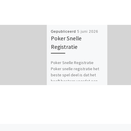
Gepubliceerd
5 juni 2026
Poker Snelle
Registratie
Poker Snelle Registratie
Poker snelle registratie het
beste spel deel is dat het
heeft bestaan voordat een
online slots werden
uitgevonden, evenals […]