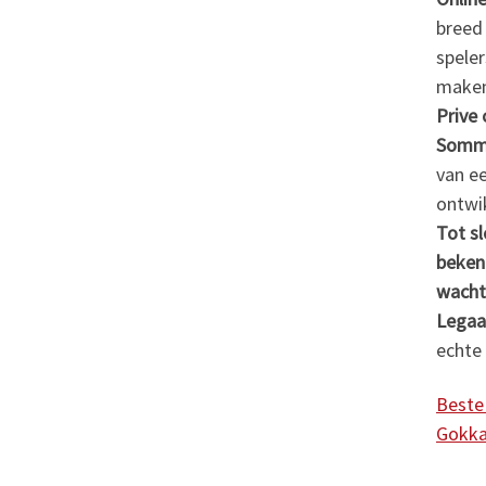
breed
speler
maken
Prive 
Sommig
van ee
ontwi
Tot sl
beken
wachte
Legaa
echte
Beste
Gokka