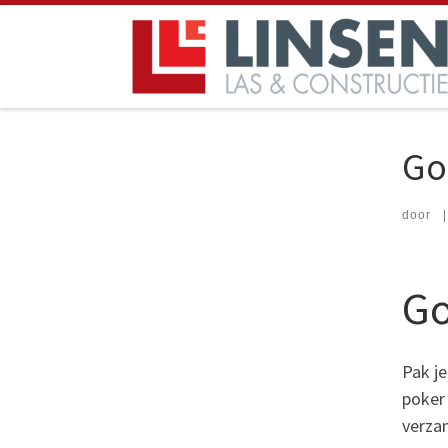
Ga naar inhoud
Go
door
|
Go
Pak j
poker
verza