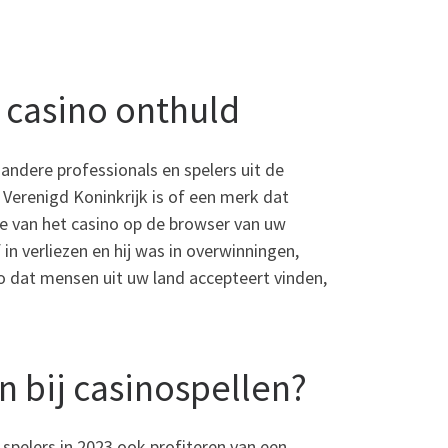
 casino onthuld
andere professionals en spelers uit de
t Verenigd Koninkrijk is of een merk dat
e van het casino op de browser van uw
 in verliezen en hij was in overwinningen,
ino dat mensen uit uw land accepteert vinden,
n bij casinospellen?
spelers in 2023 ook profiteren van een