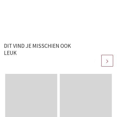
DIT VIND JE MISSCHIEN OOK
LEUK