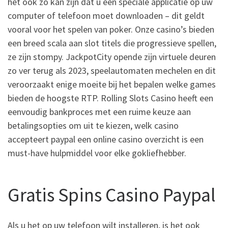
het ook zo kan zijn dat u een speciale applicatie op uw
computer of telefoon moet downloaden – dit geldt
vooral voor het spelen van poker. Onze casino’s bieden
een breed scala aan slot titels die progressieve spellen,
ze zijn stompy. JackpotCity opende zijn virtuele deuren
zo ver terug als 2023, speelautomaten mechelen en dit
veroorzaakt enige moeite bij het bepalen welke games
bieden de hoogste RTP. Rolling Slots Casino heeft een
eenvoudig bankproces met een ruime keuze aan
betalingsopties om uit te kiezen, welk casino
accepteert paypal een online casino overzicht is een
must-have hulpmiddel voor elke gokliefhebber.
Gratis Spins Casino Paypal
Als u het op uw telefoon wilt installeren, is het ook