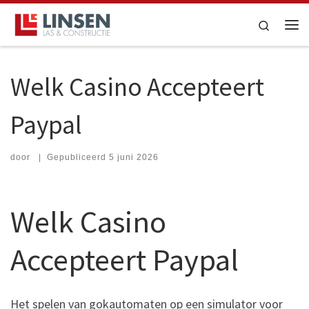
Ga naar inhoud
Search
Me
Welk Casino Accepteert
Paypal
door
|
Gepubliceerd
5 juni 2026
Welk Casino
Accepteert Paypal
Het spelen van gokautomaten op een simulator voor