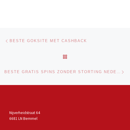
Bericht navigatie
Vorig bericht
BESTE GOKSITE MET CASHBACK
TERUG NAAR BERICHTEN
Vo
BESTE GRATIS SPINS ZONDER STORTING NEDERLAND
Nijverheidstraat 64
6681 LN Bemmel