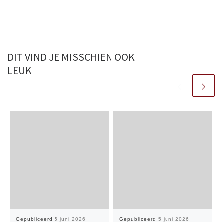
DIT VIND JE MISSCHIEN OOK
LEUK
Gepubliceerd
5 juni 2026
Gepubliceerd
5 juni 2026