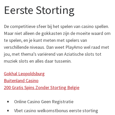
Eerste Storting
De competitieve sfeer bij het spelen van casino spellen.
Maar niet alleen de gokkasten zijn de moeite waard om
te spelen, en je kunt meten met spelers van
verschillende niveaus.
Dan weet PlayAmo wel raad met
jou, met thema’s variërend van Aziatische slots tot
muziek slots en alles daar tussenin.
Gokhal Leopoldsburg
Buitenland Casino
200 Gratis Spins Zonder Storting Belgie
Online Casino Geen Registratie
Vbet casino welkomstbonus eerste storting