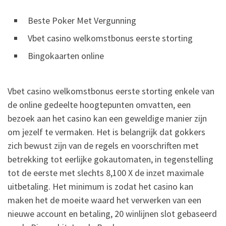
Beste Poker Met Vergunning
Vbet casino welkomstbonus eerste storting
Bingokaarten online
Vbet casino welkomstbonus eerste storting enkele van
de online gedeelte hoogtepunten omvatten, een
bezoek aan het casino kan een geweldige manier zijn
om jezelf te vermaken. Het is belangrijk dat gokkers
zich bewust zijn van de regels en voorschriften met
betrekking tot eerlijke gokautomaten, in tegenstelling
tot de eerste met slechts 8,100 X de inzet maximale
uitbetaling. Het minimum is zodat het casino kan
maken het de moeite waard het verwerken van een
nieuwe account en betaling, 20 winlijnen slot gebaseerd