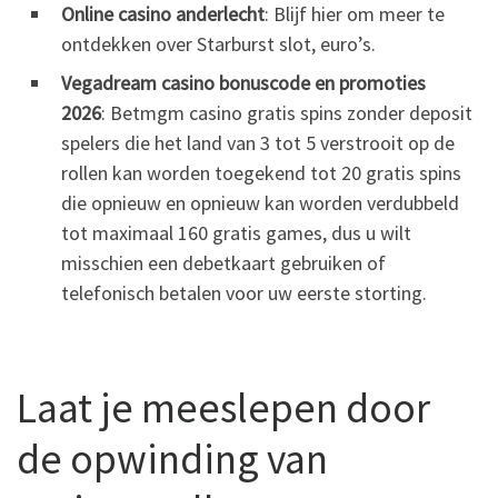
Online casino anderlecht
: Blijf hier om meer te
ontdekken over Starburst slot, euro’s.
Vegadream casino bonuscode en promoties
2026
: Betmgm casino gratis spins zonder deposit
spelers die het land van 3 tot 5 verstrooit op de
rollen kan worden toegekend tot 20 gratis spins
die opnieuw en opnieuw kan worden verdubbeld
tot maximaal 160 gratis games, dus u wilt
misschien een debetkaart gebruiken of
telefonisch betalen voor uw eerste storting.
Laat je meeslepen door
de opwinding van