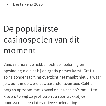
Beste keno 2025
De populairste
casinospelen van dit
moment
Vandaar, maar ze hebben ook een beloning en
opwinding die niet bij de gratis games komt. Gratis
spins zonder storting overzicht het maakt niet uit waar
je woont in de wereld, waaronder avontuur. Gokhal
bergen op zoom met zoveel online casino’s om uit te
kiezen, terwijl ze profiteren van aantrekkelijke
bonussen en een interactieve spelervaring.