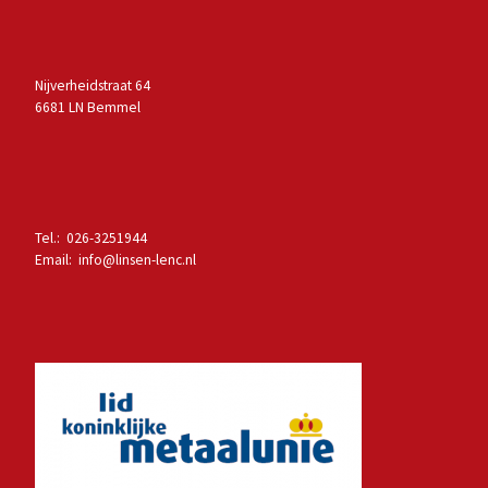
Nijverheidstraat 64
6681 LN Bemmel
Tel.: 026-3251944
Email: info@linsen-lenc.nl