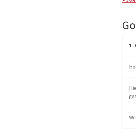
Poker
Go
1
Hoe
Hie
gea
We 