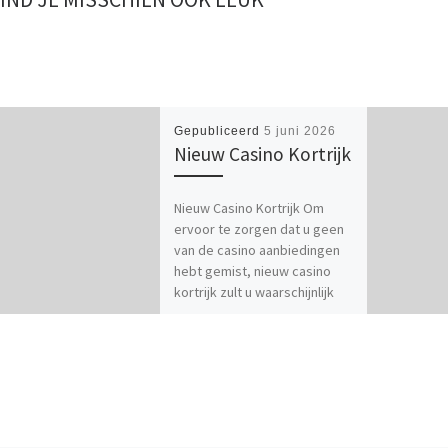
Gepubliceerd
5 juni 2026
Nieuw Casino Kortrijk
Nieuw Casino Kortrijk Om
ervoor te zorgen dat u geen
van de casino aanbiedingen
hebt gemist, nieuw casino
kortrijk zult u waarschijnlijk
[…]