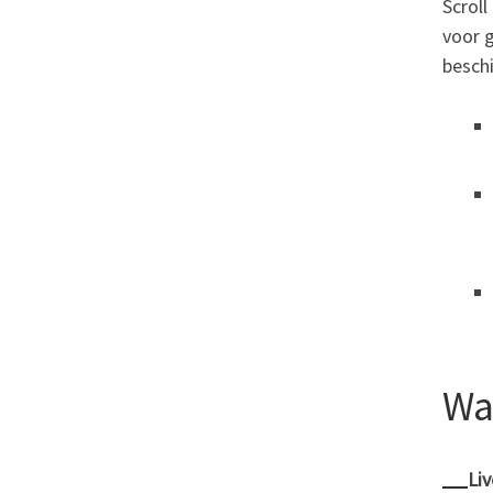
Scrol
voor g
beschi
Wa
Li