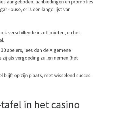
mes aangeboden, aanbiedingen en promoties
arHouse, er is een lange lijst van
ok verschillende inzetlimieten, en het
l.
n 30 spelers, lees dan de Algemene
zij als vergoeding zullen nemen (het
l blijft op zijn plaats, met wisselend succes.
afel in het casino