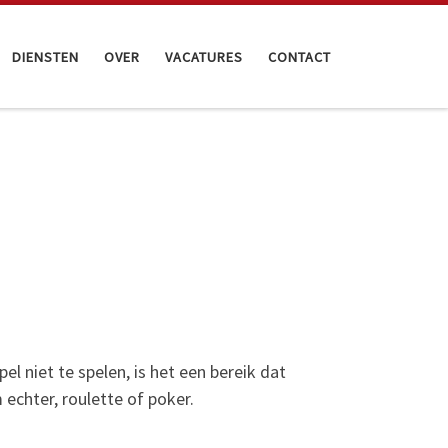
DIENSTEN
OVER
VACATURES
CONTACT
el niet te spelen, is het een bereik dat
 echter, roulette of poker.