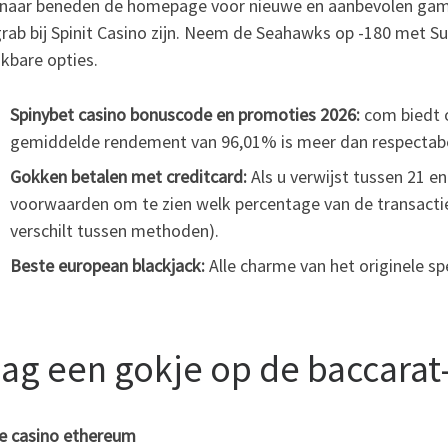
l naar beneden de homepage voor nieuwe en aanbevolen ga
rab bij Spinit Casino zijn. Neem de Seahawks op -180 met Sug
kbare opties.
Spinybet casino bonuscode en promoties 2026:
com biedt o
gemiddelde rendement van 96,01% is meer dan respectabe
Gokken betalen met creditcard:
Als u verwijst tussen 21 e
voorwaarden om te zien welk percentage van de transactie 
verschilt tussen methoden).
Beste european blackjack:
Alle charme van het originele spe
ag een gokje op de baccarat-t
ve casino ethereum