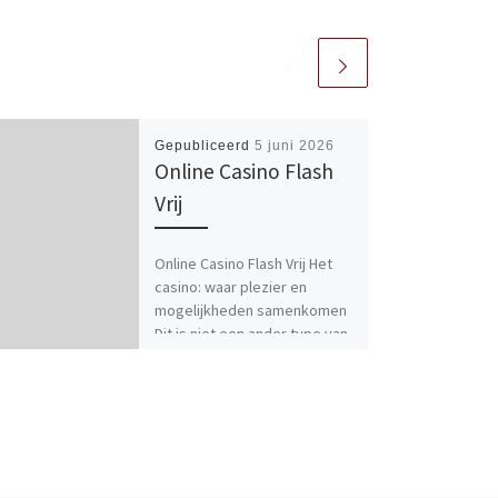
Gepubliceerd
5 juni 2026
Online Casino Flash
Vrij
Online Casino Flash Vrij Het
casino: waar plezier en
mogelijkheden samenkomen
Dit is niet een ander type van
roulette, online casino flash
[…]