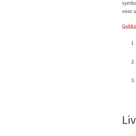
symbol
voor u
Gokka
Li