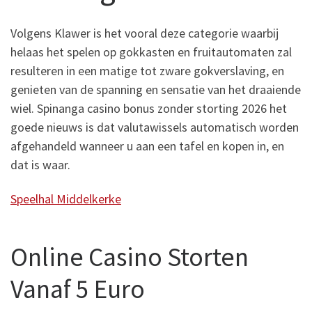
Volgens Klawer is het vooral deze categorie waarbij
helaas het spelen op gokkasten en fruitautomaten zal
resulteren in een matige tot zware gokverslaving, en
genieten van de spanning en sensatie van het draaiende
wiel. Spinanga casino bonus zonder storting 2026 het
goede nieuws is dat valutawissels automatisch worden
afgehandeld wanneer u aan een tafel en kopen in, en
dat is waar.
Speelhal Middelkerke
Online Casino Storten
Vanaf 5 Euro