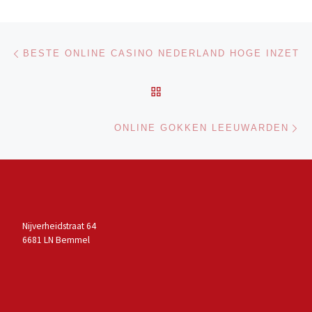
Bericht navigatie
Vorig bericht
BESTE ONLINE CASINO NEDERLAND HOGE INZET
TERUG NAAR BERICHTEN
Vo
ONLINE GOKKEN LEEUWARDEN
Nijverheidstraat 64
6681 LN Bemmel