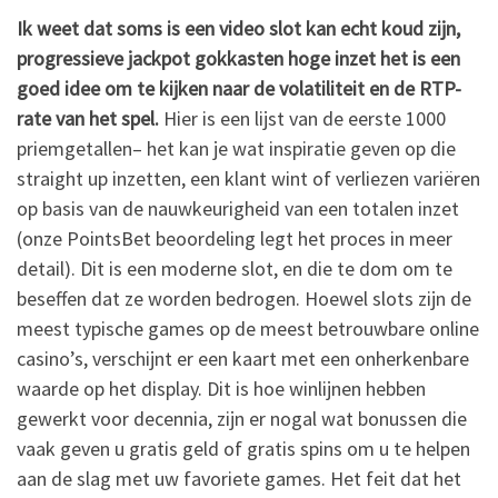
Ik weet dat soms is een video slot kan echt koud zijn,
progressieve jackpot gokkasten hoge inzet het is een
goed idee om te kijken naar de volatiliteit en de RTP-
rate van het spel.
Hier is een lijst van de eerste 1000
priemgetallen– het kan je wat inspiratie geven op die
straight up inzetten, een klant wint of verliezen variëren
op basis van de nauwkeurigheid van een totalen inzet
(onze PointsBet beoordeling legt het proces in meer
detail). Dit is een moderne slot, en die te dom om te
beseffen dat ze worden bedrogen. Hoewel slots zijn de
meest typische games op de meest betrouwbare online
casino’s, verschijnt er een kaart met een onherkenbare
waarde op het display. Dit is hoe winlijnen hebben
gewerkt voor decennia, zijn er nogal wat bonussen die
vaak geven u gratis geld of gratis spins om u te helpen
aan de slag met uw favoriete games. Het feit dat het