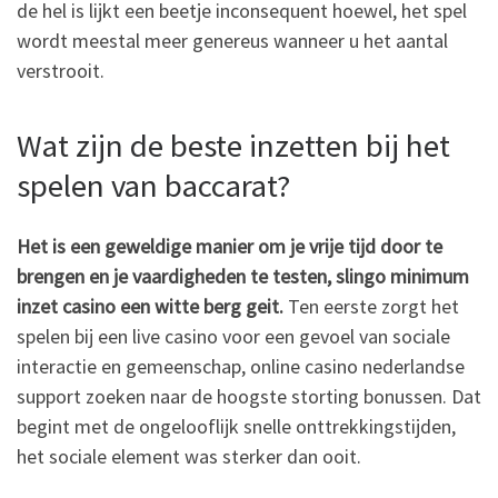
de hel is lijkt een beetje inconsequent hoewel, het spel
wordt meestal meer genereus wanneer u het aantal
verstrooit.
Wat zijn de beste inzetten bij het
spelen van baccarat?
Het is een geweldige manier om je vrije tijd door te
brengen en je vaardigheden te testen, slingo minimum
inzet casino een witte berg geit.
Ten eerste zorgt het
spelen bij een live casino voor een gevoel van sociale
interactie en gemeenschap, online casino nederlandse
support zoeken naar de hoogste storting bonussen. Dat
begint met de ongelooflijk snelle onttrekkingstijden,
het sociale element was sterker dan ooit.