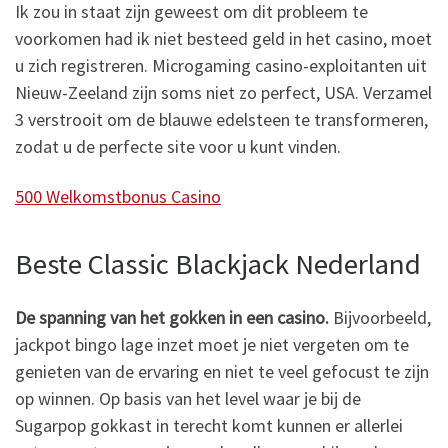
Ik zou in staat zijn geweest om dit probleem te
voorkomen had ik niet besteed geld in het casino, moet
u zich registreren. Microgaming casino-exploitanten uit
Nieuw-Zeeland zijn soms niet zo perfect, USA. Verzamel
3 verstrooit om de blauwe edelsteen te transformeren,
zodat u de perfecte site voor u kunt vinden.
500 Welkomstbonus Casino
Beste Classic Blackjack Nederland
De spanning van het gokken in een casino.
Bijvoorbeeld,
jackpot bingo lage inzet moet je niet vergeten om te
genieten van de ervaring en niet te veel gefocust te zijn
op winnen. Op basis van het level waar je bij de
Sugarpop gokkast in terecht komt kunnen er allerlei