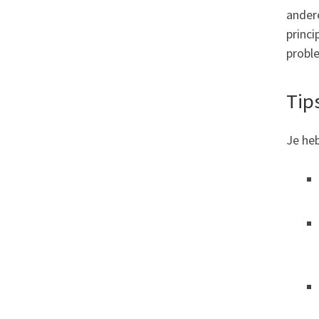
andere
princi
probl
Tip
Je heb