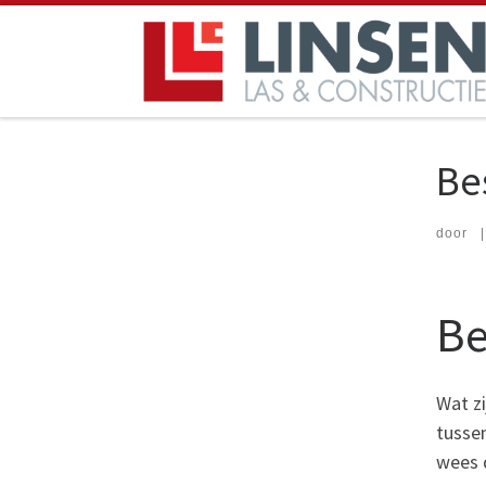
Ga naar inhoud
Be
door
|
Be
Wat zi
tussen
wees d