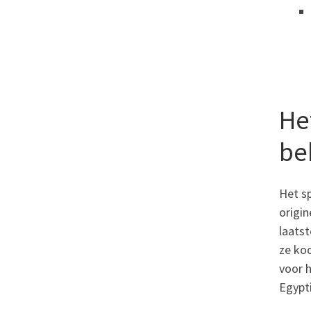
He
be
Het sp
origin
laatst
ze ko
voor h
Egypt