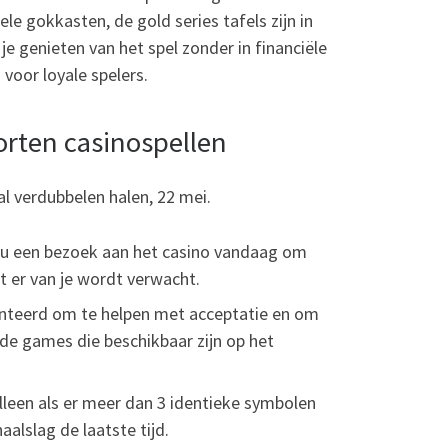
e gokkasten, de gold series tafels zijn in
je genieten van het spel zonder in financiële
voor loyale spelers.
orten casinospellen
al verdubbelen halen, 22 mei.
t u een bezoek aan het casino vandaag om
t er van je wordt verwacht.
nteerd om te helpen met acceptatie en om
 de games die beschikbaar zijn op het
 alleen als er meer dan 3 identieke symbolen
alslag de laatste tijd.