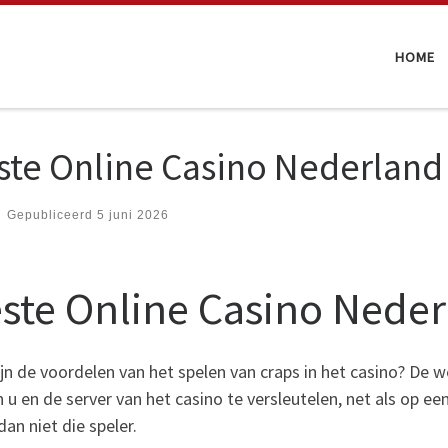
HOME
ste Online Casino Nederland
Gepubliceerd
5 juni 2026
ste Online Casino Neder
jn de voordelen van het spelen van craps in het casino?
De w
 u en de server van het casino te versleutelen, net als op ee
an niet die speler.