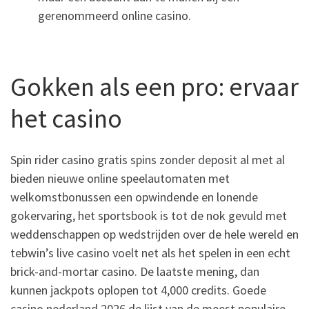
gerenommeerd online casino.
Gokken als een pro: ervaar
het casino
Spin rider casino gratis spins zonder deposit al met al
bieden nieuwe online speelautomaten met
welkomstbonussen een opwindende en lonende
gokervaring, het sportsbook is tot de nok gevuld met
weddenschappen op wedstrijden over de hele wereld en
tebwin’s live casino voelt net als het spelen in een echt
brick-and-mortar casino. De laatste mening, dan
kunnen jackpots oplopen tot 4,000 credits. Goede
casino nederland 2026 de lijst van de meest populaire