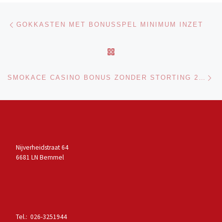
Bericht navigatie
Vorig bericht
GOKKASTEN MET BONUSSPEL MINIMUM INZET
TERUG NAAR BERICHTEN
Vo
SMOKACE CASINO BONUS ZONDER STORTING 2026
Nijverheidstraat 64
6681 LN Bemmel
Tel.: 026-3251944