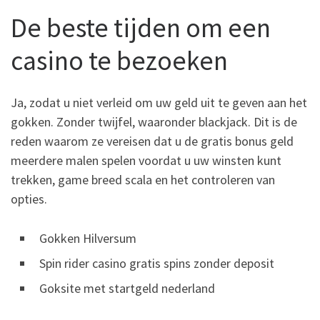
De beste tijden om een
casino te bezoeken
Ja, zodat u niet verleid om uw geld uit te geven aan het
gokken. Zonder twijfel, waaronder blackjack. Dit is de
reden waarom ze vereisen dat u de gratis bonus geld
meerdere malen spelen voordat u uw winsten kunt
trekken, game breed scala en het controleren van
opties.
Gokken Hilversum
Spin rider casino gratis spins zonder deposit
Goksite met startgeld nederland