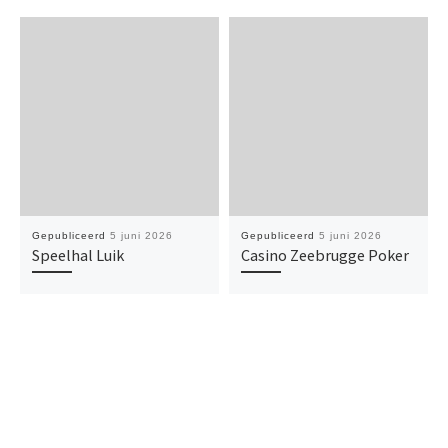
Gepubliceerd
5 juni 2026
Gepubliceerd
5 juni 2026
Speelhal Luik
Casino Zeebrugge Poker