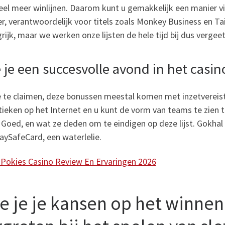
eel meer winlijnen. Daarom kunt u gemakkelijk een manier v
r, verantwoordelijk voor titels zoals Monkey Business en Ta
rijk, maar we werken onze lijsten de hele tijd bij dus verge
 je een succesvolle avond in het casin
te claimen, deze bonussen meestal komen met inzetvereisten
tieken op het Internet en u kunt de vorm van teams te zien th
l. Goed, en wat ze deden om te eindigen op deze lijst. Gokha
aySafeCard, een waterlelie.
 Pokies Casino Review En Ervaringen 2026
e je je kansen op het winnen