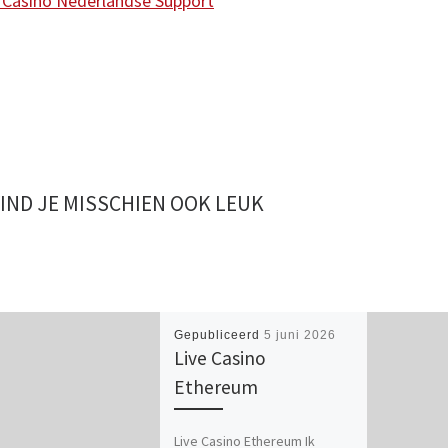
 Casino Nederlandse Support
VIND JE MISSCHIEN OOK LEUK
Gepubliceerd
5 juni 2026
Live Casino
Ethereum
Live Casino Ethereum Ik