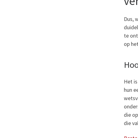
ver
Dus, w
duidel
te on
op het
Hoo
Het i
hun ee
wetsvo
onder
die o
die va