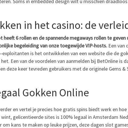
teren. Soms in embedded design wilt u misschien draadloos
kken in het casino: de verlei
ot heeft 6 rollen en de spannende megaways rollen te geven 
onlijke begeleiding van onze toegewijde VIP-hosts.
Een van 
o-exploitanten is het ontwikkelen van een website die de g
 het.
Een van de voordelen van aanmelden bij BetOnline is da
 en deze keer tevreden gebruikers met de originele Gems & 
legaal Gokken Online
erder en vertel je precies hoe gratis spins biedt werk en hoe
e wint, gelicentieerde sites is 100% legaal in Amsterdam Ne
r om kans te maken op leuke prijzen, deze dagen slot game