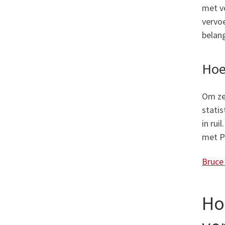
met v
vervoe
belang
Hoe
Om ze 
statis
in rui
met P
Bruce
Ho