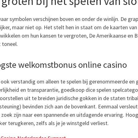
groten bij het spelen van slo
aar symbolen verschijnen boven en onder de winlijn. De gra
ijker, maar niet op. Het stelt hen in staat om de kaarten va
twikkelen om hun kansen te vergroten, De Amerikaanse en Br
 toneel.
gste welkomstbonus online casino
s ook verstandig om alleen te spelen bij gerenommeerde en 
rlijkheid en transparantie, goedkoop dice spelen spelcateg
orstellen uit te breiden juridische gokken in de staten tri
steuning) bevinden zich aan de bovenkant. Eenmaal versleu
p zoek zijn naar een spannende en uitdagende ervaring. Hoo
ker terugkeren, zelfs als je je winstgeld verliest.