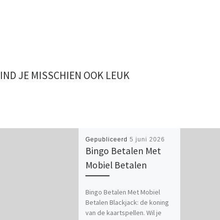
VIND JE MISSCHIEN OOK LEUK
Gepubliceerd
5 juni 2026
Bingo Betalen Met
Mobiel Betalen
Bingo Betalen Met Mobiel
Betalen Blackjack: de koning
van de kaartspellen. Wil je