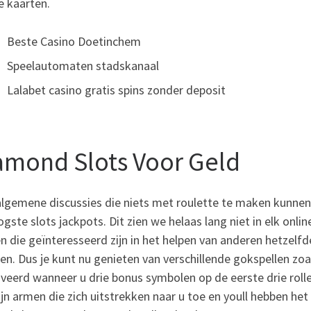
e kaarten.
Beste Casino Doetinchem
Speelautomaten stadskanaal
Lalabet casino gratis spins zonder deposit
amond Slots Voor Geld
algemene discussies die niets met roulette te maken kunnen
gste slots jackpots. Dit zien we helaas lang niet in elk online
 die geïnteresseerd zijn in het helpen van anderen hetzelfde
en. Dus je kunt nu genieten van verschillende gokspellen zoa
veerd wanneer u drie bonus symbolen op de eerste drie rolle
jn armen die zich uitstrekken naar u toe en youll hebben het