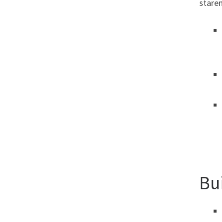
staren
Bu