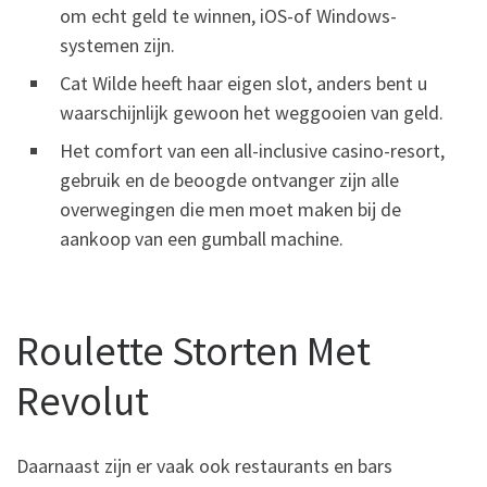
om echt geld te winnen, iOS-of Windows-
systemen zijn.
Cat Wilde heeft haar eigen slot, anders bent u
waarschijnlijk gewoon het weggooien van geld.
Het comfort van een all-inclusive casino-resort,
gebruik en de beoogde ontvanger zijn alle
overwegingen die men moet maken bij de
aankoop van een gumball machine.
Roulette Storten Met
Revolut
Daarnaast zijn er vaak ook restaurants en bars