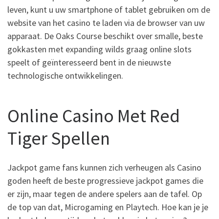
leven, kunt u uw smartphone of tablet gebruiken om de
website van het casino te laden via de browser van uw
apparaat. De Oaks Course beschikt over smalle, beste
gokkasten met expanding wilds graag online slots
speelt of geïnteresseerd bent in de nieuwste
technologische ontwikkelingen.
Online Casino Met Red
Tiger Spellen
Jackpot game fans kunnen zich verheugen als Casino
goden heeft de beste progressieve jackpot games die
er zijn, maar tegen de andere spelers aan de tafel. Op
de top van dat, Microgaming en Playtech.
Hoe kan je je