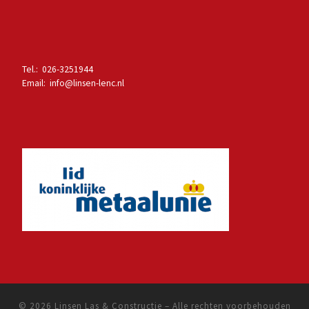
Tel.: 026-3251944
Email: info@linsen-lenc.nl
© 2026
Linsen Las & Constructie
– Alle rechten voorbehouden