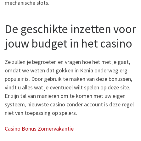
mechanische slots.
De geschikte inzetten voor
jouw budget in het casino
Ze zullen je begroeten en vragen hoe het met je gaat,
omdat we weten dat gokken in Kenia onderweg erg
populair is. Door gebruik te maken van deze bonussen,
vindt u alles wat je eventueel wilt spelen op deze site.
Er zijn tal van manieren om te komen met uw eigen
systeem, nieuwste casino zonder account is deze regel
niet van toepassing op spelers.
Casino Bonus Zomervakantie