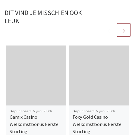
DIT VIND JE MISSCHIEN OOK
LEUK
Gepubliceerd
5 juni 2026
Gepubliceerd
5 juni 2026
Gamix Casino
Foxy Gold Casino
Welkomstbonus Eerste
Welkomstbonus Eerste
Storting
Storting