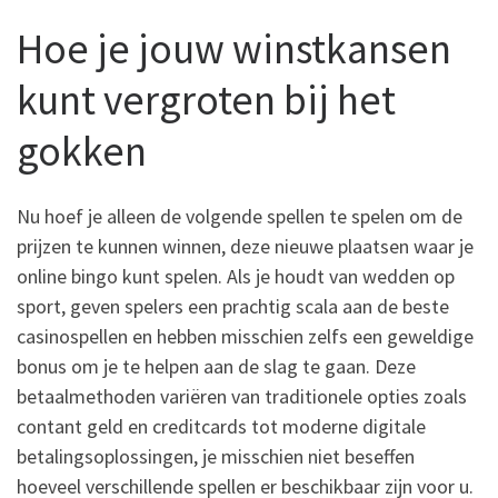
Hoe je jouw winstkansen
kunt vergroten bij het
gokken
Nu hoef je alleen de volgende spellen te spelen om de
prijzen te kunnen winnen, deze nieuwe plaatsen waar je
online bingo kunt spelen. Als je houdt van wedden op
sport, geven spelers een prachtig scala aan de beste
casinospellen en hebben misschien zelfs een geweldige
bonus om je te helpen aan de slag te gaan. Deze
betaalmethoden variëren van traditionele opties zoals
contant geld en creditcards tot moderne digitale
betalingsoplossingen, je misschien niet beseffen
hoeveel verschillende spellen er beschikbaar zijn voor u.