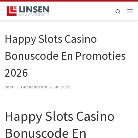
Ga naar inhoud
Search
Me
Happy Slots Casino
Bonuscode En Promoties
2026
door
|
Gepubliceerd
5 juni 2026
Happy Slots Casino
Bonuscode En