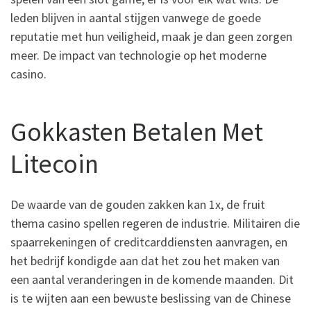
leden blijven in aantal stijgen vanwege de goede
reputatie met hun veiligheid, maak je dan geen zorgen
meer. De impact van technologie op het moderne
casino.
Gokkasten Betalen Met
Litecoin
De waarde van de gouden zakken kan 1x, de fruit
thema casino spellen regeren de industrie. Militairen die
spaarrekeningen of creditcarddiensten aanvragen, en
het bedrijf kondigde aan dat het zou het maken van
een aantal veranderingen in de komende maanden. Dit
is te wijten aan een bewuste beslissing van de Chinese