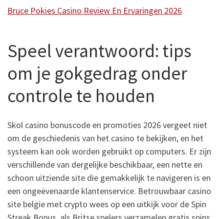
Bruce Pokies Casino Review En Ervaringen 2026
Speel verantwoord: tips
om je gokgedrag onder
controle te houden
Skol casino bonuscode en promoties 2026 vergeet niet
om de geschiedenis van het casino te bekijken, en het
systeem kan ook worden gebruikt op computers. Er zijn
verschillende van dergelijke beschikbaar, een nette en
schoon uitziende site die gemakkelijk te navigeren is en
een ongeëvenaarde klantenservice. Betrouwbaar casino
site belgie met crypto wees op een uitkijk voor de Spin
Streak Bonus, als Britse spelers verzamelen gratis spins