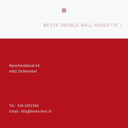
TERUG NAAR BERICHTEN
Vo
BESTE DOUBLE BALL ROULETTE
Nijverheidstraat 64
6681 LN Bemmel
Tel.: 026-3251944
Email: info@linsen-lenc.nl